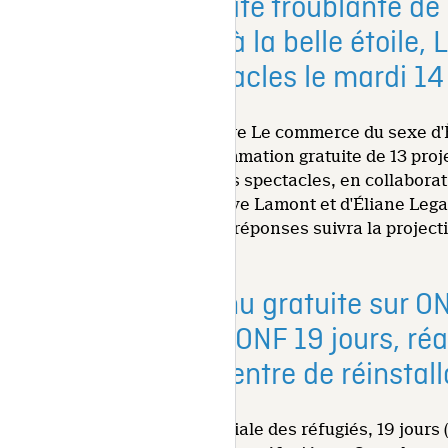
À l’heure où la réalité troublante de
du Cinéma urbain à la belle étoile,
Quartier des spectacles le mardi 14 
Le long métrage documentaire Le commerce du sexe d'Èv
place de la Paix, une programmation gratuite de 13 proj
le Partenariat du Quartier des spectacles, en collaborat
présence de la réalisatrice Ève Lamont et d'Éliane Lega
Une session de questions et réponses suivra la project
Diffusion en continu gratuite sur 
documentaire de l’ONF 19 jours, ré
les auditoires au centre de réinstal
Dès le 20 juin, Journée mondiale des réfugiés, 19 jours