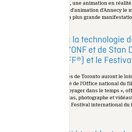
Minotaur de Munro Ferguson, une animation en réalité v
Festival international du film d'animation d'Annecy le me
d'œuvres en RV au Festival, la plus grande manifestatio
L’art fusionne avec la technologie 
1948, création de l’ONF et de Stan 
film de Toronto (TIFF®) et le Festiv
Du 10 au 26 juin, les auditoires de Toronto auront le lo
par le Studio numérique primé de l'Office national du f
compare à une « machine à voyager dans le temps », of
sélectionnées par Stan Douglas, photographe et vidéaste
Présenté avec le concours du Festival international du 
univers artistique.