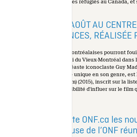
processus de réinstallation des réfugiés au Canada, et 
DU 14 JUIN AU 21 AOÛT AU CENTR
INTERACTIVE SEANCES, RÉALISÉE 
Cet été, les Montréalais et Montréalaises pourront foui
durant tout l'été au Centre Phi du Vieux-Montréal dans l
au 21 août. Conçue par le cinéaste iconoclaste Guy Mad
expérience collective sur site unique en son genre, est
interdite (The Forbidden Room) (2015), inscrit sur la lis
donne aux auditoires la possibilité d'influer sur le film
partager.
Découvrez sur le site ONF.ca les no
programme Hothouse de l’ONF réunit