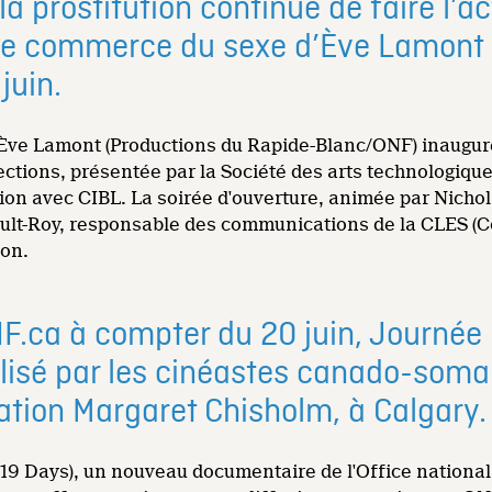
 la prostitution continue de faire l’a
 Le commerce du sexe d’Ève Lamont p
juin.
e Lamont (Productions du Rapide-Blanc/ONF) inaugurera 
ections, présentée par la Société des arts technologique
ion avec CIBL. La soirée d'ouverture, animée par Nichola
ult-Roy, responsable des communications de la CLES (Con
ion.
ONF.ca à compter du 20 juin, Journé
alisé par les cinéastes canado-soma
lation Margaret Chisholm, à Calgary.
 (19 Days), un nouveau documentaire de l'Office nationa