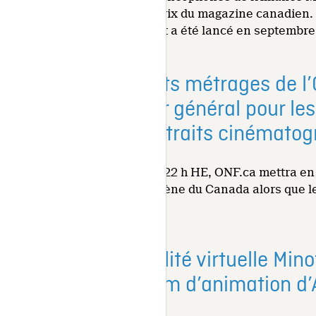
remis par la Fondation des Prix du magazine canadien. Ce
l'ONF par Hugues Sweeney et a été lancé en septembre
Six nouveaux courts métrages de l
Prix du Gouverneur général pour les
maintenant 69 portraits cinématog
À compter du samedi 11 juin, 22 h HE, ONF.ca mettra en
de légendes des arts de la scène du Canada alors que l
spectacle, à Ottawa.
L’animation en réalité virtuelle M
international du film d’animation d