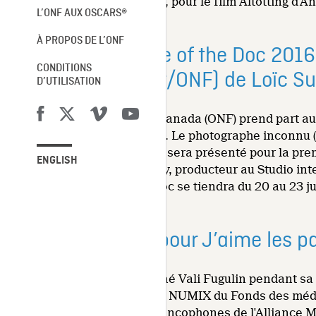
production Studio Film Bilder, pour le film Altötting d
L’ONF AUX OSCARS®
À PROPOS DE L’ONF
L’ONF à Sunny Side of the Doc 2016.
CONDITIONS
inconnu (Turbulent/ONF) de Loïc Su
D’UTILISATION
L'Office national du film du Canada (ONF) prend part au
pays à l'honneur cette année. Le photographe inconnu (
Première Guerre mondiale, y sera présenté pour la premi
ENGLISH
l'ONF Louis-Richard Tremblay, producteur au Studio inte
marché. Sunny Side of the Doc se tiendra du 20 au 23 ju
De nouveaux prix pour J’aime les p
J'aime les patates, un jeu signé Vali Fugulin pendant s
nouveaux prix : le Grand Prix NUMIX du Fonds des médi
gala des Prix d'excellence francophones de l'Alliance 