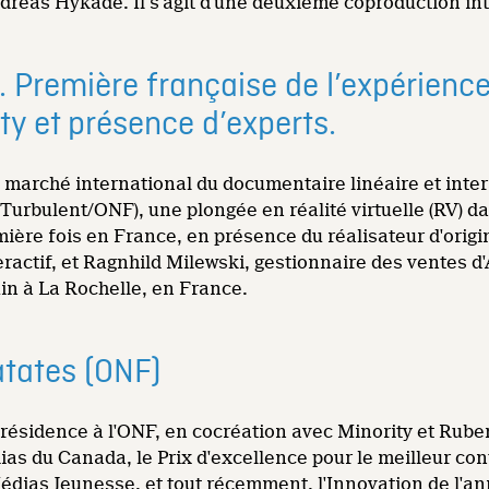
'Andreas Hykade. Il s'agit d'une deuxième coproduction i
 Première française de l’expérience 
ty et présence d’experts.
 marché international du documentaire linéaire et inter
Turbulent/ONF), une plongée en réalité virtuelle (RV) d
ère fois en France, en présence du réalisateur d'origin
ractif, et Ragnhild Milewski, gestionnaire des ventes d'
in à La Rochelle, en France.
atates (ONF)
a résidence à l'ONF, en cocréation avec Minority et Rub
as du Canada, le Prix d'excellence pour le meilleur co
Médias Jeunesse, et tout récemment, l'Innovation de l'a