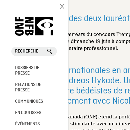
Julien Capraro, un des deux lauréa
Julien Capraro, un des deux lauréats du concours Tremp
l'action et sera en tournage le dimanche 19 juin à compt
s'agit de son premier documentaire professionnel.
RECHERCHE
Coproductions internationales en an
DOSSIERS DE
PRESSE
cinéaste réputé Andreas Hykade. U
RELATIONS DE
pied avec les quatre bédéistes de r
PRESSE
projet en développement avec Nico
COMMUNIQUÉS
EN COULISSES
L'Office national du film du Canada (ONF) étend la por
permettant une collaboration stimulante avec un cinéast
ÉVÉNEMENTS