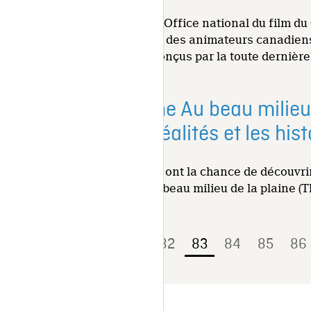
Le programme Hothouse de l'Office national du film du 
lancer la carrière de certains des animateurs canadiens
nouveaux courts métrages conçus par la toute dernière 
L’ONF lance en ligne Au beau milieu 
Ouest explore les réalités et les hi
À compter d'aujourd'hui, tous ont la chance de découvr
de la production de l'ONF Au beau milieu de la plaine (
« Précédent
1
81
82
83
84
85
86
…