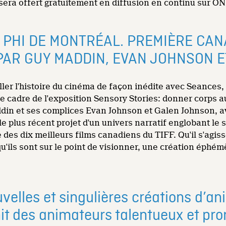
sera offert gratuitement en diffusion en continu sur ON
E PHI DE MONTRÉAL. PREMIÈRE CAN
PAR GUY MADDIN, EVAN JOHNSON E
ller l'histoire du cinéma de façon inédite avec Seances
e cadre de l'exposition Sensory Stories: donner corps au 
din et ses complices Evan Johnson et Galen Johnson, av
 le plus récent projet d'un univers narratif englobant l
te des dix meilleurs films canadiens du TIFF. Qu'il s'agi
 qu'ils sont sur le point de visionner, une création éphém
uvelles et singulières créations d’a
 des animateurs talentueux et prom