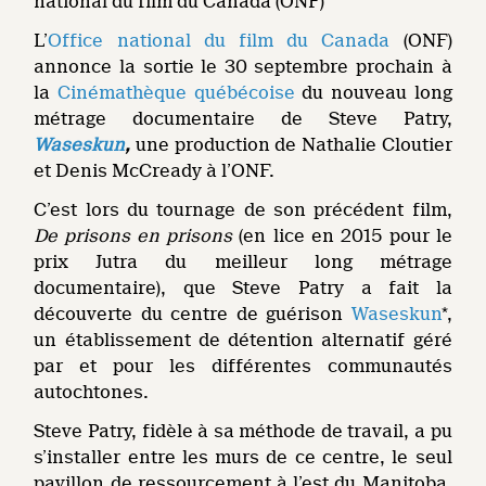
national du film du Canada (ONF)
L’
Office national du film du Canada
(ONF)
annonce la sortie le 30 septembre prochain à
la
Cinémathèque québécoise
du nouveau long
métrage documentaire de Steve Patry,
Waseskun
,
une production de Nathalie Cloutier
et Denis McCready à l’ONF.
C’est lors du tournage de son précédent film,
De prisons en prisons
(en lice en 2015 pour le
prix Jutra du meilleur long métrage
documentaire), que Steve Patry a fait la
découverte du centre de guérison
Waseskun
*,
un établissement de détention alternatif géré
par et pour les différentes communautés
autochtones.
Steve Patry, fidèle à sa méthode de travail, a pu
s’installer entre les murs de ce centre, le seul
pavillon de ressourcement à l’est du Manitoba.