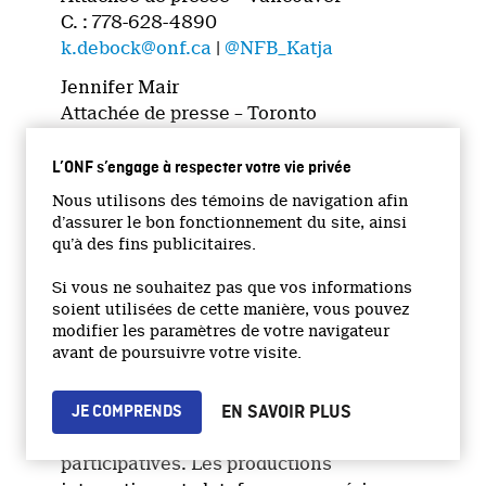
C. : 778-628-4890
k.debock@onf.ca
|
@NFB_Katja
Jennifer Mair
Attachée de presse – Toronto
C. : 416-436-0105
j.mair@onf.ca
|
@NFB_Jennifer
L’ONF s’engage à respecter votre vie privée
Nous utilisons des témoins de navigation afin
d’assurer le bon fonctionnement du site, ainsi
L’ONF en bref
qu’à des fins publicitaires.
Si vous ne souhaitez pas que vos informations
Au carrefour mondial des contenus
soient utilisées de cette manière, vous pouvez
modifier les paramètres de votre navigateur
numériques, l’Office national du film du
avant de poursuivre votre visite.
Canada (ONF) crée des animations et des
documentaires
interactifs
d’avant-garde,
du contenu pour appareils mobiles ainsi
EN SAVOIR PLUS
JE COMPRENDS
que des installations et des expériences
participatives. Les productions