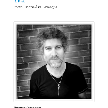
Photo

Photo : Marie-Ève Lévesque
Hugues Sweeney