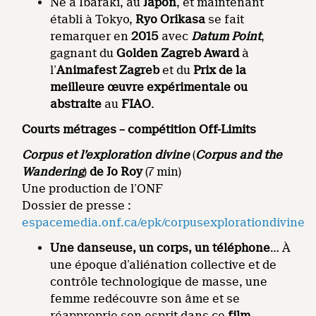
Né à Ibaraki, au
Japon
, et maintenant
établi à Tokyo,
Ryo Orikasa
se fait
remarquer en
2015
avec
Datum Point
,
gagnant du
Golden Zagreb Award
à
l’
Animafest Zagreb
et du
Prix de la
meilleure œuvre expérimentale ou
abstraite
au
FIAO
.
Courts métrages – compétition
Off-Limits
Corpus et l’exploration divine
(
Corpus and the
Wandering
)
de Jo Roy
(7 min)
Une production de l’ONF
Dossier de presse :
espacemedia.onf.ca/epk/corpusexplorationdivine
Une danseuse, un corps, un téléphone
… À
une époque d’aliénation collective et de
contrôle technologique de masse, une
femme redécouvre son âme et se
réapproprie son esprit dans ce
film