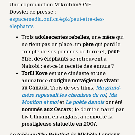
Une coproduction Mikrofilm/ONF
Dossier de presse :
espacemedia.onf.ca/epk/peut-etre-des-
elephants
Trois
adolescentes rebelles
, une
mère
qui
ne tient pas en place, un
père
qui perd le
compte de ses pommes de terre et,
peut-
être, des éléphants
se retrouvent à
Nairobi : est-ce la recette des ennuis ?
Torill Kove
est une cinéaste et une
animatrice d’
origine norvégienne vivan
t
au
Canada
. Trois de ses films,
Ma grand-
mère repassait les chemises du roi
,
Ma
Moulton et moi
et
Le poète danois
ont été
nommés aux Oscars
; le dernier, narré par
Liv Ullmann en anglais, a remporté la
prestigieuse statuette en 2007
.
Le tableau
(
The Painting
)
de Michèle Lemieux