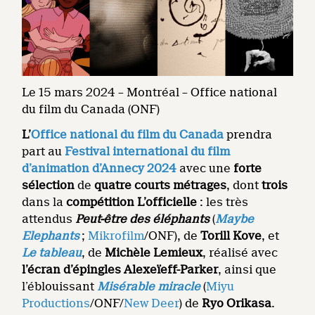
Le 15 mars 2024 – Montréal – Office national
du film du Canada (ONF)
L’
Office national du film du Canada
prendra
part au
Festival international du film
d’animation d’Annecy 2024
avec une
forte
sélection
de
quatre courts métrages
, dont
trois
dans la
compétition L’officielle
: les très
attendus
Peut-être des éléphants
(
Maybe
Elephants
;
Mikrofilm
/ONF), de
Torill Kove
, et
Le tableau
, de
Michèle Lemieux
, réalisé avec
l’écran d’épingles Alexeïeff-Parker
, ainsi que
l’éblouissant
Misérable miracle
(
Miyu
Productions
/ONF/
New Deer
) de
Ryo Orikasa
.