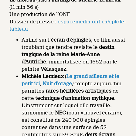
(11 min 56 s)
Une production de l’ONF
Dossier de presse :
espacemedia.onf.ca/epk/le-
tableau
Animé sur l’
écran d’épingles
, ce film aussi
troublant que tendre revisite le
destin
tragique de la reine Marie-Anne
d’Autriche
, immortalisée en 1652 par le
peintre
Vélasquez
.
Michèle Lemieux
(
Le grand ailleurs et le
petit ici
,
Nuit d’orage
)
compte aujourd’hui
parmi les
rares héritières artistiques
de
cette
technique d’animation mythique
.
L’instrument sur lequel elle travaille,
surnommé le
NEC
(pour « nouvel écran »),
est constitué de 240 000 épingles
contenues dans une surface de 52
centimètres sur 39. Seuls
deux écrans