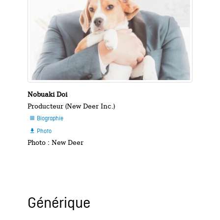
Nobuaki Doi
Producteur (New Deer Inc.)
Biographie

Photo

Photo : New Deer
Générique