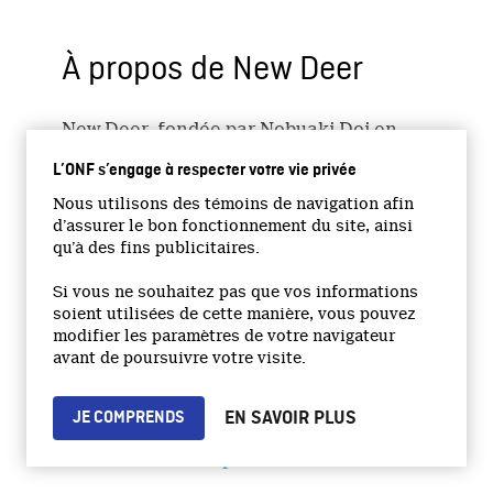
À propos de New Deer
New Deer, fondée par Nobuaki Doi en
2015, est une entreprise qui aide les
L’ONF s’engage à respecter votre vie privée
talents dans le domaine de l’animation
Nous utilisons des témoins de navigation afin
indépendante à se connecter avec le
d’assurer le bon fonctionnement du site, ainsi
monde. Les activités commerciales de
qu’à des fins publicitaires.
l’entreprise couvrent un large éventail :
distribution en salle, planification et
Si vous ne souhaitez pas que vos informations
gestion de divers événements et
soient utilisées de cette manière, vous pouvez
modifier les paramètres de votre navigateur
festivals, production et coordination de
avant de poursuivre votre visite.
films et de travaux commandés,
rédaction et édition, ainsi que la tenue
EN SAVOIR PLUS
de conférences.
JE COMPRENDS
www.newdeer.net/production