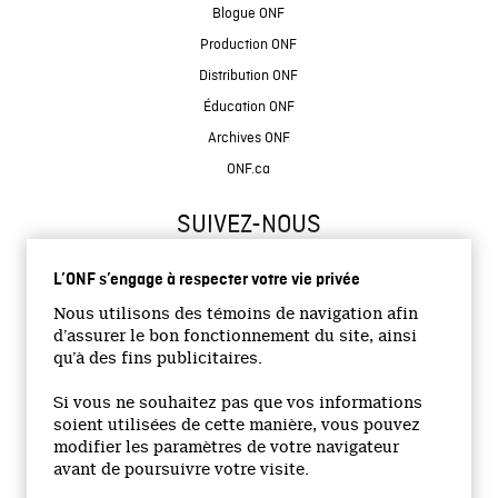
Blogue ONF
Production ONF
Distribution ONF
Éducation ONF
Archives ONF
ONF.ca
SUIVEZ-NOUS
L’ONF s’engage à respecter votre vie privée
Nous utilisons des témoins de navigation afin
d’assurer le bon fonctionnement du site, ainsi
qu’à des fins publicitaires.
© 2026 Office national du film du Canada
Si vous ne souhaitez pas que vos informations
Site institutionnel
soient utilisées de cette manière, vous pouvez
modifier les paramètres de votre navigateur
Accessibilité
avant de poursuivre votre visite.
Termes et conditions