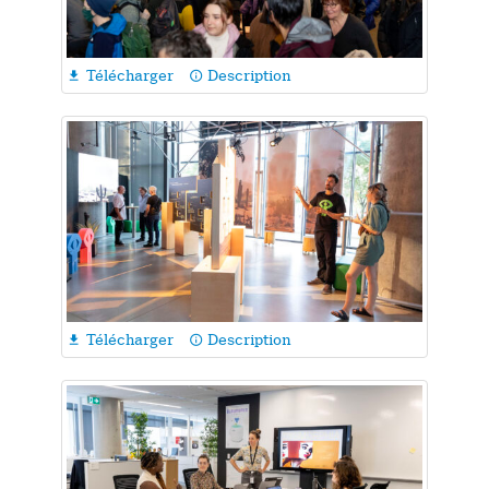
Télécharger
Description

info_outline
Télécharger
Description

info_outline