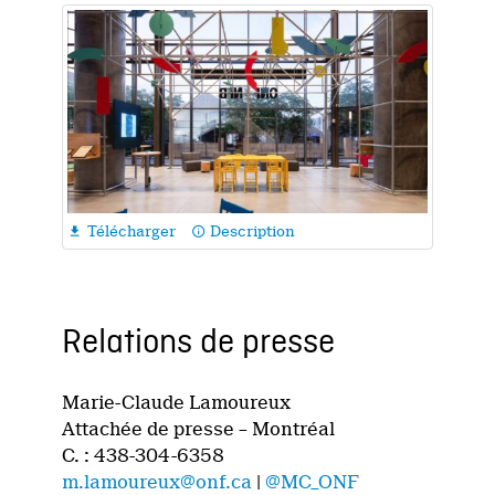
Télécharger
Description

info_outline
Relations de presse
Marie-Claude Lamoureux
Attachée de presse – Montréal
C. : 438-304-6358
m.lamoureux@onf.ca
|
@MC_ONF