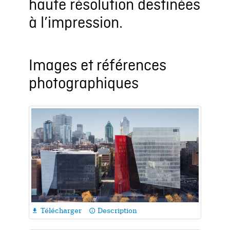
haute résolution destinées
à l’impression.
Images et références
photographiques
Télécharger
Description

info_outline