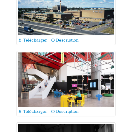
Télécharger
Description

info_outline
Télécharger
Description

info_outline