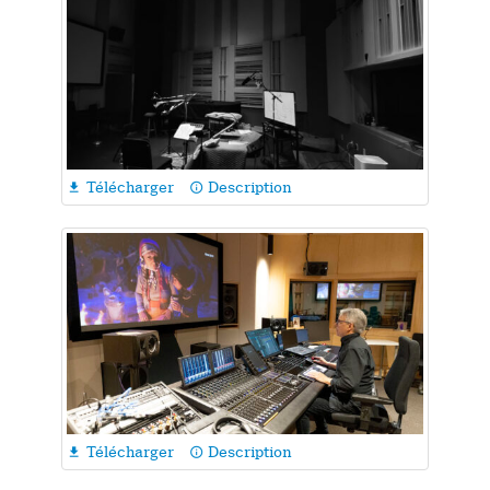
Télécharger
Description

info_outline
Télécharger
Description

info_outline