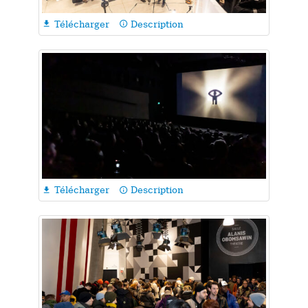
Télécharger
Description

info_outline
Télécharger
Description

info_outline