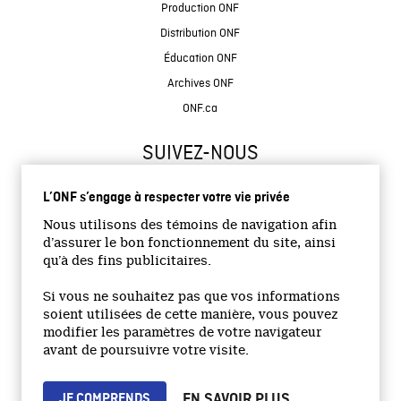
Production ONF
Distribution ONF
Éducation ONF
Archives ONF
ONF.ca
SUIVEZ-NOUS
L’ONF s’engage à respecter votre vie privée
Nous utilisons des témoins de navigation afin
d’assurer le bon fonctionnement du site, ainsi
qu’à des fins publicitaires.
© 2026 Office national du film du Canada
Si vous ne souhaitez pas que vos informations
Site institutionnel
soient utilisées de cette manière, vous pouvez
modifier les paramètres de votre navigateur
Accessibilité
avant de poursuivre votre visite.
Termes et conditions
Politique de confidentialité
EN SAVOIR PLUS
JE COMPRENDS