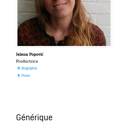
Jelena Popović
Productrice
Biographie

Photo

Générique