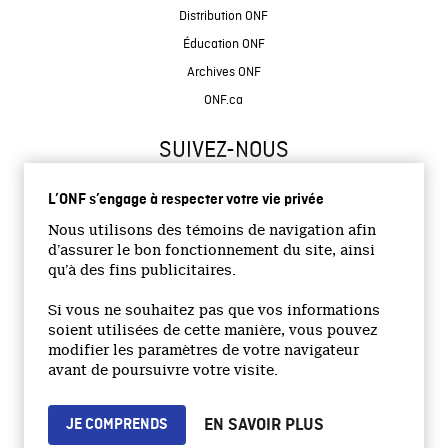
Distribution ONF
Éducation ONF
Archives ONF
ONF.ca
SUIVEZ-NOUS
L’ONF s’engage à respecter votre vie privée
Nous utilisons des témoins de navigation afin
d’assurer le bon fonctionnement du site, ainsi
qu’à des fins publicitaires.
© 2026 Office national du film du Canada
Si vous ne souhaitez pas que vos informations
Site institutionnel
soient utilisées de cette manière, vous pouvez
modifier les paramètres de votre navigateur
Accessibilité
avant de poursuivre votre visite.
Termes et conditions
Politique de confidentialité
EN SAVOIR PLUS
JE COMPRENDS
Emplois