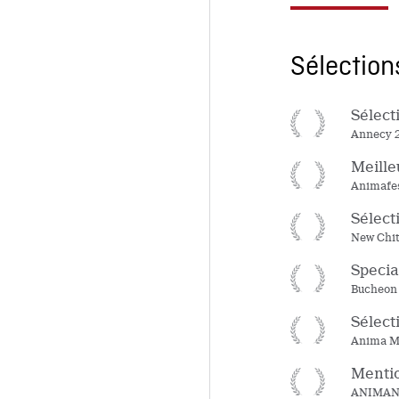
Sélections
Sélecti
Annecy 
Meille
Animafes
Sélecti
New Chit
Specia
Bucheon 
Sélecti
Anima Mu
Mentio
ANIMAN