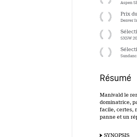
Aspen Sh
Prix d
Denver I
Sélecti
SXSW 20
Sélecti
Sundanc
Résumé
Manivald le ren
dominatrice, pa
facile, certes
panne et un ré
SYNOPSIS