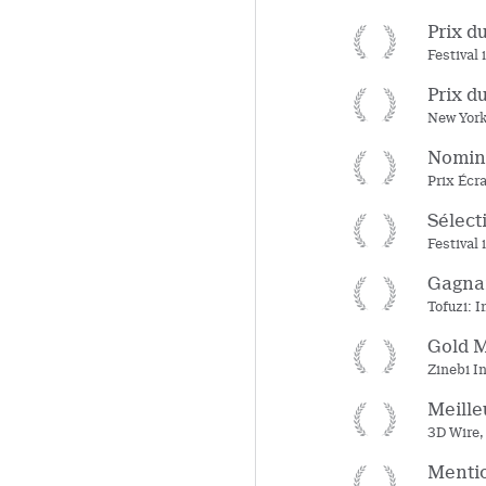
Prix d
Festival
Prix d
New York
Nomin
Prix Écr
Sélecti
Festival
Gagnan
Tofuzi: I
Gold M
Zinebi I
Meille
3D Wire,
Mentio