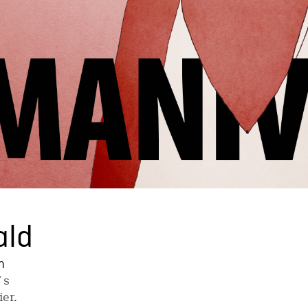
ald
n
 s
ier.