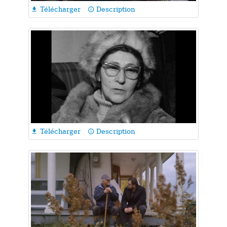
Télécharger
Description

info_outline
Télécharger
Description

info_outline