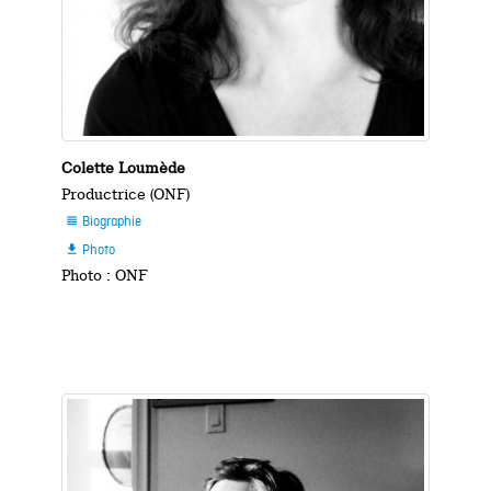
Colette Loumède
Productrice (ONF)
Biographie

Photo

Photo : ONF