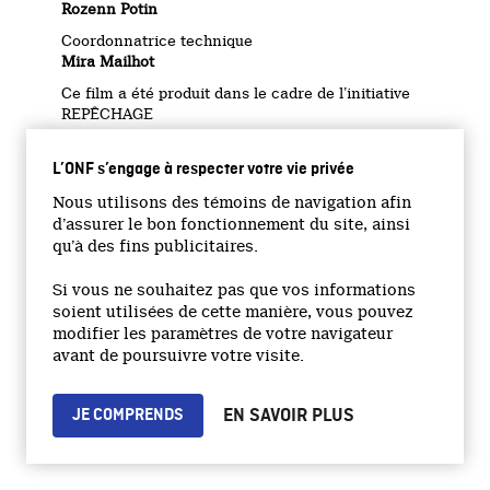
Rozenn Potin
Coordonnatrice technique
Mira Mailhot
Ce film a été produit dans le cadre de l’initiative
REPÊCHAGE
avec l’aimable collaboration du programme de
cinéma de
L’ONF s’engage à respecter votre vie privée
L’ÉCOLE DES MÉDIAS DE L’UQAM
Nous utilisons des témoins de navigation afin
Nous tenons à remercier
d’assurer le bon fonctionnement du site, ainsi
DENIS CHOUINARD
,
qu’à des fins publicitaires.
responsable du Programme Cinéma de
L’ÉCOLE DES MÉDIAS DE L’UQAM
Si vous ne souhaitez pas que vos informations
ainsi que
soient utilisées de cette manière, vous pouvez
DIANE POITRAS
et
PAUL TANA
modifier les paramètres de votre navigateur
pour leur précieuse collaboration
avant de poursuivre votre visite.
PROGRAMME FRANÇAIS
STUDIO DOCUMENTAIRE
EN SAVOIR PLUS
JE COMPRENDS
UNE PRODUCTION DE
L’
OFFICE NATIONAL DU FILM DU CANADA