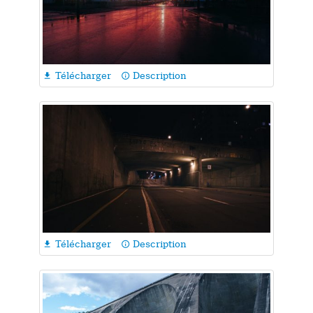
Télécharger
Description

info_outline
Télécharger
Description

info_outline