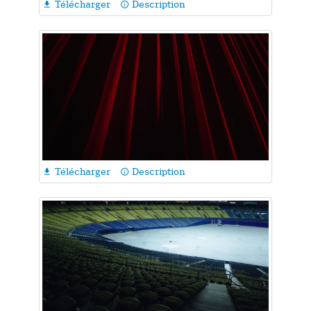
Télécharger
Description

info_outline
Télécharger
Description

info_outline