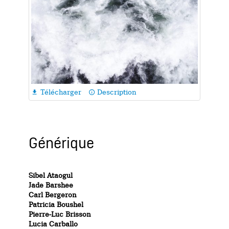
Télécharger
Description

info_outline
Générique
Sibel Ataogul
Jade Barshee
Carl Bergeron
Patricia Boushel
Pierre-Luc Brisson
Lucia Carballo