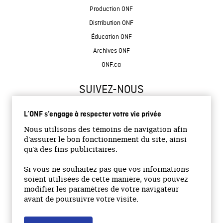
Production ONF
Distribution ONF
Éducation ONF
Archives ONF
ONF.ca
SUIVEZ-NOUS
L’ONF s’engage à respecter votre vie privée
Nous utilisons des témoins de navigation afin
d’assurer le bon fonctionnement du site, ainsi
qu’à des fins publicitaires.
© 2026 Office national du film du Canada
Si vous ne souhaitez pas que vos informations
Site institutionnel
soient utilisées de cette manière, vous pouvez
modifier les paramètres de votre navigateur
Accessibilité
avant de poursuivre votre visite.
Termes et conditions
Politique de confidentialité