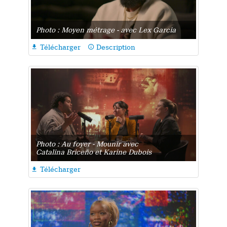
Photo : Moyen métrage - avec Lex Garcia
Télécharger
Description

info_outline
Photo : Au foyer - Mounir avec
Catalina Briceño et Karine Dubois
Télécharger
