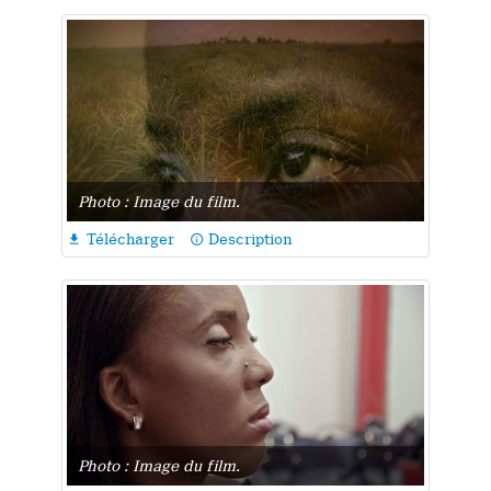
Photo : Image du film.
Télécharger
Description

info_outline
Photo : Image du film.