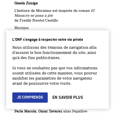
Gisela Zuniga
L’histoire de Moraime est inspirée du roman
El
Masacre se
p
asa
a
p
ie
de Freddy Prestol Castillo
Musique
Ben Fox – The Cabin Studios
L’ONF s’engage à respecter votre vie privée
avec
Michael Peter Olsen
– violoncelle
Nous utilisons des témoins de navigation afin
Adrian Cook
– clarinette, clarinette basse
d’assurer le bon fonctionnement du site, ainsi
Dennis Patterson – Big Smoke Audio
qu’à des fins publicitaires.
Chanson pour la campagne de Rosa Iris
Si vous ne souhaitez pas que vos informations
Interprétée par
soient utilisées de cette manière, vous pouvez
Ricardo Ochoa
modifier les paramètres de votre navigateur
Paroles de
MC Baby
avant de poursuivre votre visite.
La Otra Cara
Musique de
Ezel Feliz
EN SAVOIR PLUS
JE COMPRENDS
Paroles de
James Vergneau
alias
Rebel Layonn
,
Perla Marola
,
Omar Tavarez
alias Pepaflow