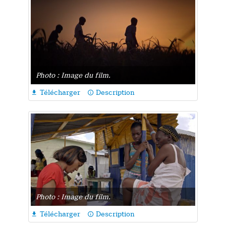
Photo : Image du film.
Télécharger
Description

info_outline
Photo : Image du film.
Télécharger
Description

info_outline