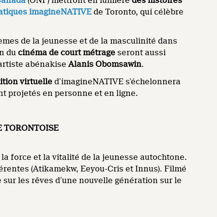
 Canada
(ONF) mettront en lumière
des histoires
diatiques imagineNATIVE
de Toronto, qui célèbre
èmes de la jeunesse et de la masculinité dans
on du
cinéma de court métrage
seront aussi
 artiste abénakise
Alanis Obomsawin
.
ition virtuelle
d’imagineNATIVE s’échelonnera
ont projetés en personne et en ligne.
E TORONTOISE
a force et la vitalité de la jeunesse autochtone.
fférentes (Atikamekw, Eeyou-Cris et Innus). Filmé
le sur les rêves d’une nouvelle génération sur le