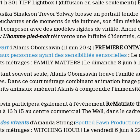
4 h 30 | TIFF Lightbox 1 (diffusion en salle seulement) |
ksika Sinakson Trevor Solway brosse un portrait tendre e
uchantes et de moments de vie intimes, son film révèl
 composer avec des modèles rigides de virilité. Ancré d
: L’homme pied-noir
réinvente une infinité d’identités,
vert
d’Alanis Obomsawin (11 min 20 s) |
PREMIÈRE ONTARIE
 aux personnes ayant des sensibilités sensorielles
: Le 
s métrages : FAMILY MATTERS | Le dimanche 8 juin à 13
tant souvent seule, Alanis Obomsawin trouve l’amitié au
es. Dans ce court métrage combinant animation image par
prits animaux amènent Alanis à comprendre l’immensité d
win participera également à l’événement
ReMatriate t
n à 16 h 15 au centre commercial The Well, dans le cadr
 des vivants
d’Amanda Strong (
Spotted Fawn Production
s métrages : WITCHING HOUR | Le vendredi 6 juin à 22 