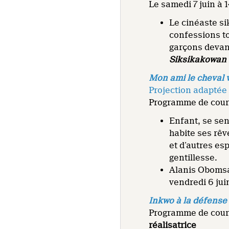
Le samedi 7 juin à 1
Le cinéaste si
confessions to
garçons devant
Siksikakowan 
Mon ami le cheval 
Projection adaptée
Programme de court
Enfant, se sen
habite ses rêv
et d’autres es
gentillesse.
Alanis Obomsa
vendredi 6 jui
Inkwo à la défense
Programme de court
réalisatrice