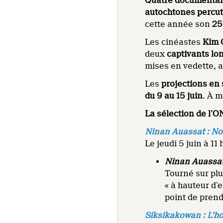
Quatre documentaire
autochtones percu
cette année son
25
Les cinéastes
Kim 
deux
captivants l
mises en vedette, a
Les
projections en 
du 9 au 15 juin
. À m
La sélection de l’
Ninan Auassat : No
Le jeudi 5 juin à 11
Ninan Auassa
Tourné sur plu
« à hauteur d’e
point de prend
Siksikakowan : L’h