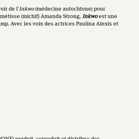
ir de l’
Inkwo
(médecine autochtone) pour
e métisse (michif) Amanda Strong,
Inkwo
est une
. Avec les voix des actrices Paulina Alexis et
ONF) produit, coproduit et distribue des