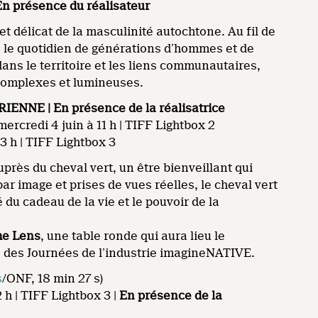
En présence du réalisateur
t délicat de la masculinité autochtone. Au fil de
e le quotidien de générations d’hommes et de
ans le territoire et les liens communautaires,
 complexes et lumineuses.
NNE | En présence de la réalisatrice
mercredi 4 juin à 11 h | TIFF Lightbox 2
 h | TIFF Lightbox 3
près du cheval vert, un être bienveillant qui
 image et prises de vues réelles, le cheval vert
u cadeau de la vie et le pouvoir de la
he Lens
, une table ronde qui aura lieu le
e des Journées de l’industrie imagineNATIVE.
s
/ONF, 18 min 27 s)
h | TIFF Lightbox 3 |
En présence de la