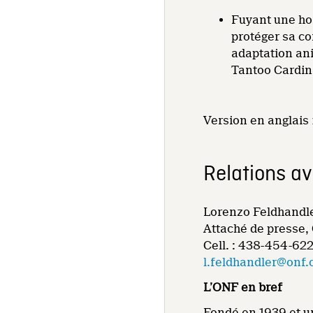
Fuyant une hor
protéger sa co
adaptation ani
Tantoo Cardin
Version en anglais
Relations a
Lorenzo Feldhandl
Attaché de presse
Cell. : 438-454-62
l.feldhandler@onf.
L’ONF en bref
Fondé en 1939 et un