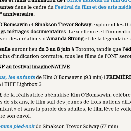
s et films d’animation de l’
Office national du film du
tantes
dans le cadre du
Festival du film et des arts mé
e
anniversaire
.
O’Bomsawin
et
Sinakson Trevor Solway
explorent les th
ongs métrages documentaires
. L’excellence et l’innovati
vec des créations d’
Amanda Strong
et de la légendaire
salle
auront lieu
du 3 au 8 juin
à Toronto, tandis que l’
éd
oins d’indication contraire, tous les films de l’ONF ser
ONF au festival imagineNATIVE
us, les enfants
de Kim O’Bomsawin (93 min) |
PREMIÈR
 h | TIFF Lightbox 3
t
, de la réalisatrice abénakise Kim O’Bomsawin, célèbre l
s de six ans, le film suit des jeunes de trois nations di
nfant » et sans la parole des adultes, le film lève le voi
re son envol.
omme pied-noir
de Sinakson Trevor Solway (77 min)