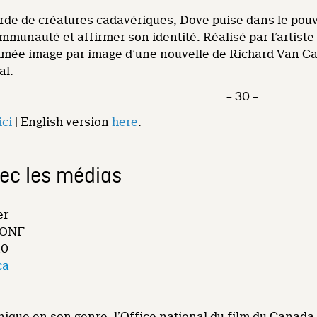
de de créatures cadavériques, Dove puise dans le pouvo
mmunauté et affirmer son identité. Réalisé par l’artist
mée image par image d’une nouvelle de Richard Van Camp
al.
– 30 –
ici
| English version
here
.
vec les médias
er
, ONF
20
ca
ique en son genre, l’Office national du film du Canada (