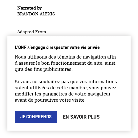
Narrated by
BRANDON ALEXIS
Adapted From
“I HAVE LIVED FOUR LIVES” BY WILFRED BUCK
L’ONF s’engage à respecter votre vie privée
Featuring
Nous utilisons des témoins de navigation afin
BRANDON ALEXIS AS ADULT WILFRED
d’assurer le bon fonctionnement du site, ainsi
RAYMOND CHARTRAND AS YOUNG WILFRED
qu’à des fins publicitaires.
ED AZURE AS ELDER
ETHAN NECKOWAY AS MARAUDER
Si vous ne souhaitez pas que vos informations
CAINE ROBINSON AS MARAUDER
soient utilisées de cette manière, vous pouvez
MOE MCGILLIVARY AS MARAUDER
modifier les paramètres de votre navigateur
avant de poursuivre votre visite.
Executive Producers
JENNIFER BAICHWAL
EN SAVOIR PLUS
JE COMPRENDS
NICHOLAS DE PENCIER
DAVID CHRISTENSEN