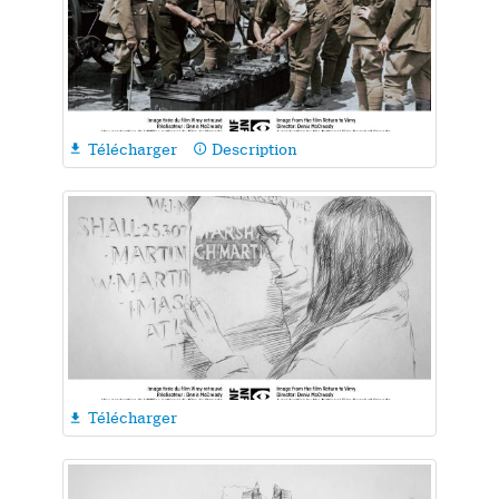
Télécharger
Description

info_outline
Télécharger
