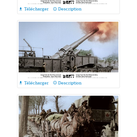
Télécharger
Description

info_outline
Télécharger
Description

info_outline