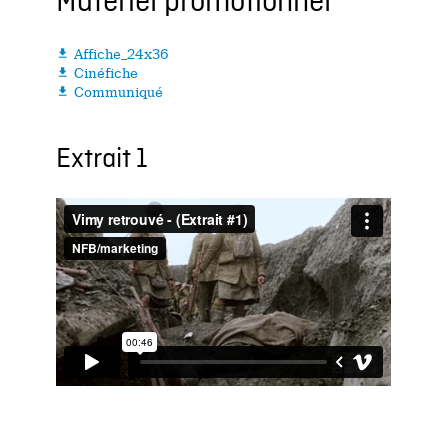
Matériel promotionnel
Affiche_24x36

Cinéfiche

Communiqué

Extrait 1