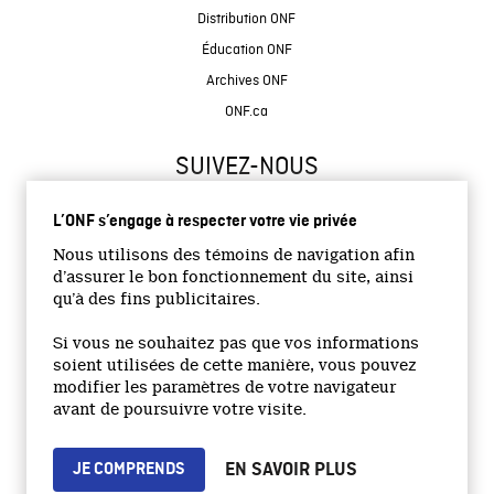
Distribution ONF
Éducation ONF
Archives ONF
ONF.ca
SUIVEZ-NOUS
L’ONF s’engage à respecter votre vie privée
Nous utilisons des témoins de navigation afin
d’assurer le bon fonctionnement du site, ainsi
qu’à des fins publicitaires.
© 2026 Office national du film du Canada
Si vous ne souhaitez pas que vos informations
Site institutionnel
soient utilisées de cette manière, vous pouvez
modifier les paramètres de votre navigateur
Accessibilité
avant de poursuivre votre visite.
Termes et conditions
Politique de confidentialité
EN SAVOIR PLUS
JE COMPRENDS
Emplois