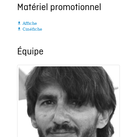
Matériel promotionnel
Affiche

Cinéfiche

Équipe