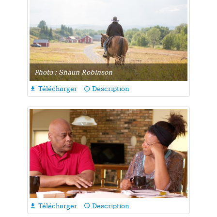
Photo : Shaun Robinson
Télécharger
Description

info_outline
Télécharger
Description

info_outline