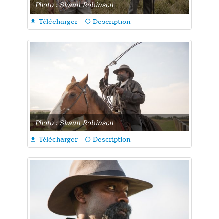
Photo : Shaun Robinson
Télécharger
Description

info_outline
Photo : Shaun Robinson
Télécharger
Description

info_outline