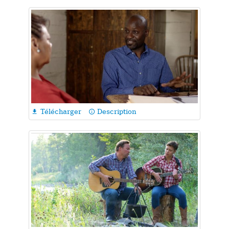
Télécharger
Description

info_outline