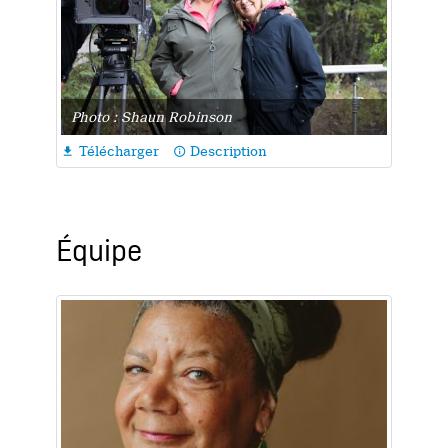
Photo : Shaun Robinson
Télécharger
Description

info_outline
Équipe