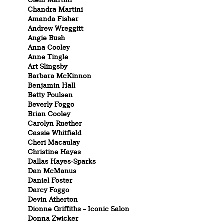
Clem Martini
Chandra Martini
Amanda Fisher
Andrew Wreggitt
Angie Bush
Anna Cooley
Anne Tingle
Art Slingsby
Barbara McKinnon
Benjamin Hall
Betty Poulsen
Beverly Foggo
Brian Cooley
Carolyn Ruether
Cassie Whitfield
Cheri Macaulay
Christine Hayes
Dallas Hayes-Sparks
Dan McManus
Daniel Foster
Darcy Foggo
Devin Atherton
Dionne Griffiths – Iconic Salon
Donna Zwicker