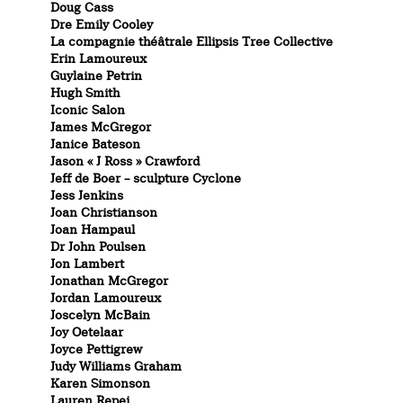
Doug Cass
Dre Emily Cooley
La compagnie théâtrale Ellipsis Tree Collective
Erin Lamoureux
Guylaine Petrin
Hugh Smith
Iconic Salon
James McGregor
Janice Bateson
Jason « J Ross » Crawford
Jeff de Boer – sculpture Cyclone
Jess Jenkins
Joan Christianson
Joan Hampaul
Dr John Poulsen
Jon Lambert
Jonathan McGregor
Jordan Lamoureux
Joscelyn McBain
Joy Oetelaar
Joyce Pettigrew
Judy Williams Graham
Karen Simonson
Lauren Repei