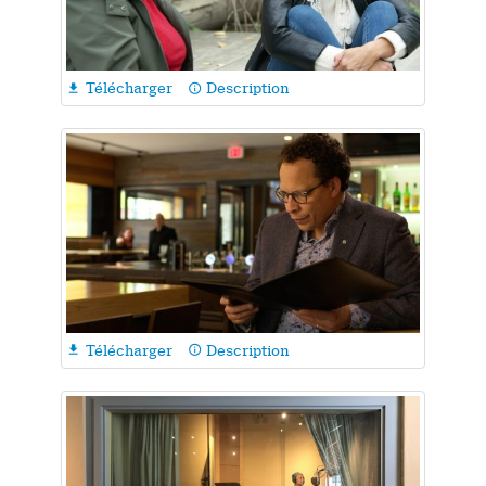
Télécharger
Description

info_outline
Télécharger
Description

info_outline