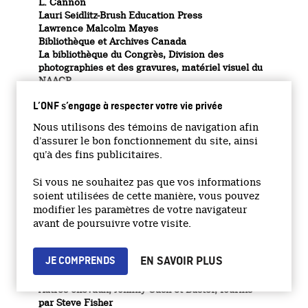
L. Cannon
Lauri Seidlitz-Brush Education Press
Lawrence Malcolm Mayes
Bibliothèque et Archives Canada
La bibliothèque du Congrès, Division des
photographies et des gravures, matériel visuel du
NAACP
Marc J. Chalifoux Photography
L’ONF s’engage à respecter votre vie privée
Maxine Morrow
Les archives Norwich
Nous utilisons des témoins de navigation afin
Oklahoma Historical Society Photograph
d’assurer le bon fonctionnement du site, ainsi
Collection
qu’à des fins publicitaires.
Pauline Foggo
Postmedia Network
Si vous ne souhaitez pas que vos informations
Les archives provinciales d’Alberta
soient utilisées de cette manière, vous pouvez
The Museum of the Highwood
modifier les paramètres de votre navigateur
Vernie « Peggy » Brown
avant de poursuivre votre visite.
Animaux de tournage – Millarville
Bob, cheval de Fred Whitfield, fourni par Laura
Dunn
EN SAVOIR PLUS
JE COMPRENDS
Charlie, chien de Fred Whitfield, fourni par la
famille Fisher
Autres chevaux, Johnny Cash et Buster, fournis
par Steve Fisher