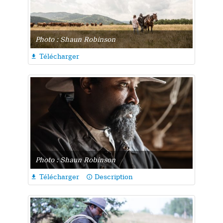
Photo : Shaun Robinson
Télécharger

Photo : Shaun Robinson
Télécharger
Description

info_outline