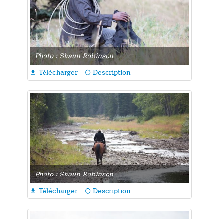
Photo : Shaun Robinson
Télécharger
Description

info_outline
Photo : Shaun Robinson
Télécharger
Description

info_outline