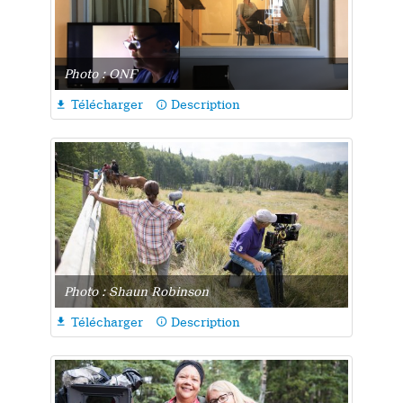
Photo : ONF
Télécharger
Description

info_outline
Photo : Shaun Robinson
Télécharger
Description

info_outline