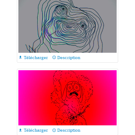
Télécharger
Description

info_outline
Télécharger
Description

info_outline