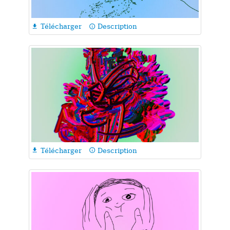
Télécharger
Description

info_outline
Télécharger
Description

info_outline