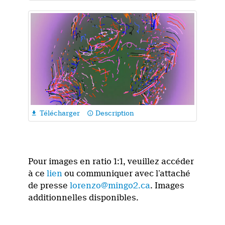
Télécharger
Description

info_outline
Pour images en ratio 1:1, veuillez accéder
à ce
lien
ou communiquer avec l’attaché
de presse
lorenzo@mingo2.ca
. Images
additionnelles disponibles.