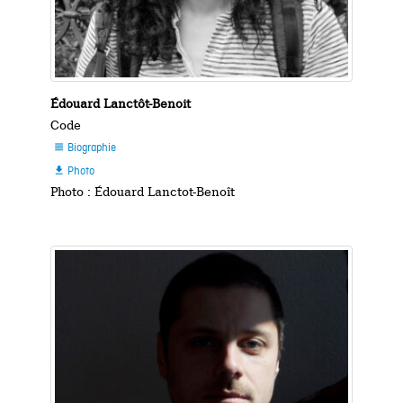
Édouard Lanctôt-Benoit
Code
Biographie

Photo

Photo : Édouard Lanctot-Benoît