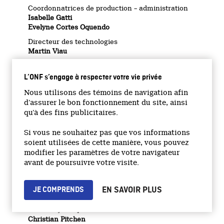
Coordonnatrices de production – administration
Isabelle Gatti
Evelyne Cortes Oquendo
Directeur des technologies
Martin Viau
Technologies de l’ information
Sergiu Suciu
L’ONF s’engage à respecter votre vie privée
Coordonnatrice, médias interactifs
Nous utilisons des témoins de navigation afin
Caroline Fournier
d’assurer le bon fonctionnement du site, ainsi
qu’à des fins publicitaires.
Enregistrement de la voix
Geoff Mitchell
Si vous ne souhaitez pas que vos informations
Coordonnatrice technique (post-production)
soient utilisées de cette manière, vous pouvez
Mira Mailhot
modifier les paramètres de votre navigateur
Chargée de projets, produits numériques
avant de poursuivre votre visite.
Catherine Perreault
Chargée d’édition
EN SAVOIR PLUS
JE COMPRENDS
Valérie Darveau
Services juridiques
Christian Pitchen