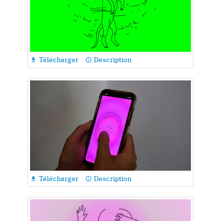
Télécharger
Description

info_outline
Télécharger
Description

info_outline