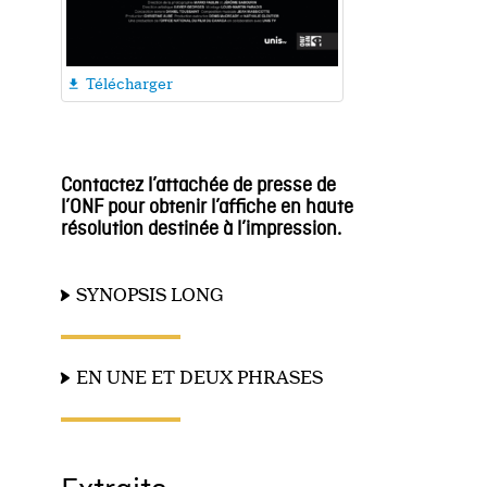
Télécharger

Contactez l
’
a
ttachée de
p
resse
de
l
’
ONF
p
our
obtenir l’affiche en
haute
résolution
destinée à
l’
impression.
SYNOPSIS LONG
EN UNE ET DEUX PHRASES