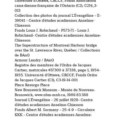
Université d’Ottawa, CRCCF, Fonds Association
cana-dienne-française de l’Ontario (C2), C2J4_3-
013
Collection des photos du journal L’Évangéline – E-
39041 – Centre d’études acadiennes Anselme-
Chiasson
Fonds Louis J. Robichaud – P573-71 – Louis J.
Robichaud– Centre d’études acadiennes Anselme-
Chiasson
The Superstructure of Montreal Harbour bridge
over the St. Lawrence River, Québec / Collections
de BAnQ
Armour Landry / BAnQ
Registre des membres de l’Ordre de Jacques
Cartier, matricules #37300 à 37338, page 1, 1954-
1955. Universi-té d’Ottawa, CRCCF, Fonds Ordre
de Jacques Cartier (C3), C3-19-14-001
Place Resurgo Place
New Brunswick Museum – Musée du Nouveau-
Brunswick, www.nbm-mnb.ca, 1989.83.388
Journal L’Évangéline – 26 juillet 1928– Centre
d’études acadiennes Anselme-Chiasson
Fonds Albert M. Sormany – 25-4-9 – Circulaire
KKK – Centre d’études acadiennes Anselme-