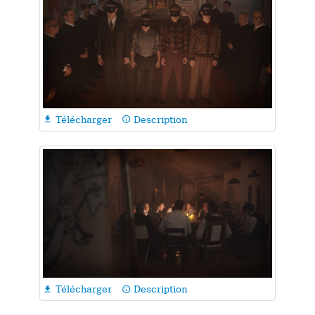
Télécharger
Description

info_outline
Télécharger
Description

info_outline