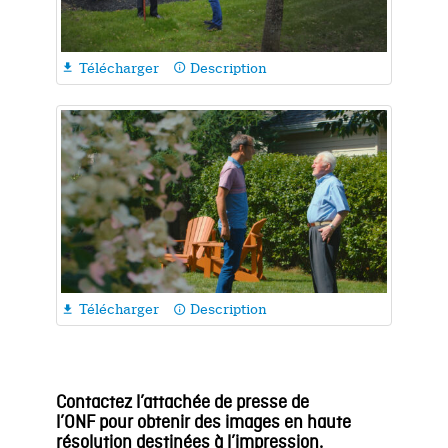
Télécharger
Description

info_outline
Télécharger
Description

info_outline
Contactez l
’
a
ttachée de
p
resse
de
l
’
ONF
p
our
obtenir des images en
haute
résolution
destinées à
l’
impression.