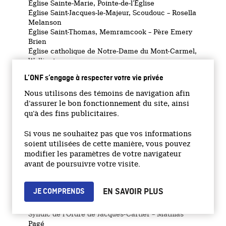
Église Sainte-Marie, Pointe-de-l’Église
Église Saint-Jacques-le-Majeur, Scoudouc – Rosella
Melanson
Église Saint-Thomas, Memramcook – Père Emery
Brien
Église catholique de Notre-Dame du Mont-Carmel,
Wellington
Église catholique Saint-Pierre-aux-Liens, Caraquet
L’ONF s’engage à respecter votre vie privée
Groupe Fari, Campbellton
Hôpital de Caraquet
Nous utilisons des témoins de navigation afin
Le Richelieu, Meteghan River
d’assurer le bon fonctionnement du site, ainsi
Lieu historique national de Grand-Pré
qu’à des fins publicitaires.
Local Scouts, Grand-Sault
Moncton Masonic Temple
Si vous ne souhaitez pas que vos informations
Musée acadien de Caraquet
soient utilisées de cette manière, vous pouvez
Musée acadien de l’Université de Moncton
modifier les paramètres de votre navigateur
Musée naval de Québec
avant de poursuivre votre visite.
Old Orangists Hall
Parcs Canada
Pays de la Sagouine
EN SAVOIR PLUS
JE COMPRENDS
Radio CKLE
Sanctuaire Sainte-Anne-du-Bocage, Caraquet
Syndic de l’Ordre de Jacques-Cartier – Mathias
Pagé