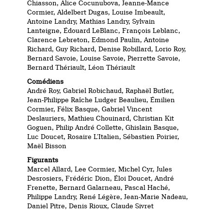
Chiasson, Alice Cocunubova, Jeanne-Mance
Cormier, Aldelbert Dugas, Louise Imbeault,
Antoine Landry, Mathias Landry, Sylvain
Lanteigne, Édouard LeBlanc, François Leblanc,
Clarence Lebreton, Edmond Paulin, Antoine
Richard, Guy Richard, Denise Robillard, Lorio Roy,
Bernard Savoie, Louise Savoie, Pierrette Savoie,
Bernard Thériault, Léon Thériault
Comédiens
André Roy, Gabriel Robichaud, Raphaël Butler,
Jean-Philippe Raîche Ludger Beaulieu, Émilien
Cormier, Félix Basque, Gabriel Vincent
Deslauriers, Mathieu Chouinard, Christian Kit
Goguen, Philip André Collette, Ghislain Basque,
Luc Doucet, Rosaire L’Italien, Sébastien Poirier,
Maël Bisson
Figurants
Marcel Allard, Lee Cormier, Michel Cyr, Jules
Desrosiers, Frédéric Dion, Éloi Doucet, André
Frenette, Bernard Galarneau, Pascal Haché,
Philippe Landry, René Légère, Jean-Marie Nadeau,
Daniel Pitre, Denis Rioux, Claude Sivret