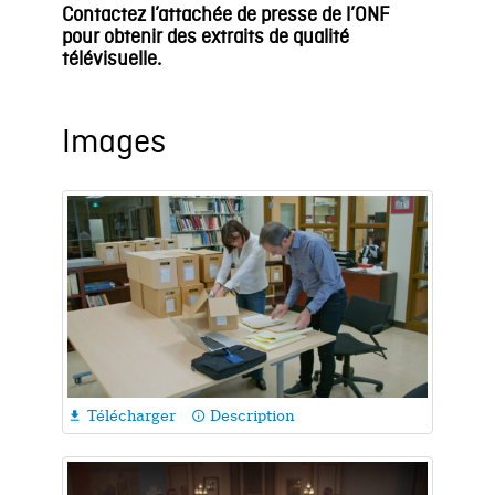
Contactez l
’
a
ttachée de
p
resse
de l
’
ONF
pour
obtenir
des
e
xtraits de qualité
télévisuelle.
Images
Télécharger
Description

info_outline