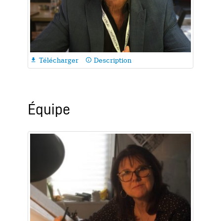
Télécharger
Description

info_outline
Équipe