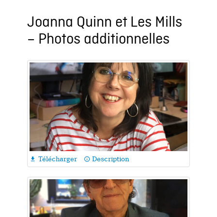
Joanna Quinn et Les Mills
– Photos additionnelles
Télécharger
Description

info_outline