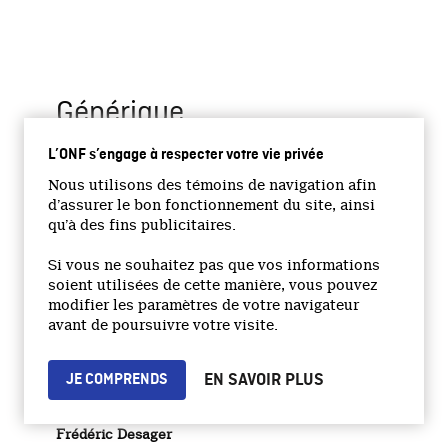
Générique
L’ONF s’engage à respecter votre vie privée
Un film de
Nous utilisons des témoins de navigation afin
Joanna Quinn et Les Mills
d’assurer le bon fonctionnement du site, ainsi
Beryl
qu’à des fins publicitaires.
Chantal Baril
Si vous ne souhaitez pas que vos informations
Ifor
soient utilisées de cette manière, vous pouvez
Benoît Brière
modifier les paramètres de votre navigateur
Beverly
avant de poursuivre votre visite.
Marika Lhoumeau
Colin
EN SAVOIR PLUS
JE COMPRENDS
Nicolas Bacon
Lénine . Intervieweur
Frédéric Desager