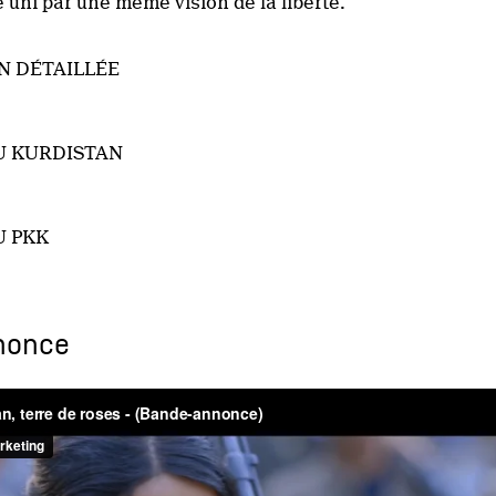
 uni par une même vision de la liberté.
N DÉTAILLÉE
U KURDISTAN
U PKK
nonce