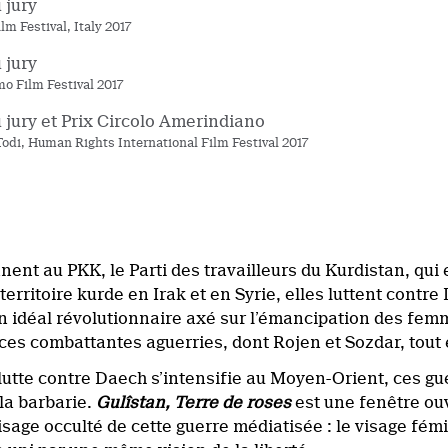
 jury
lm Festival, Italy 2017
 jury
o Film Festival 2017
u jury et Prix Circolo Amerindiano
 Todi, Human Rights International Film Festival 2017
nent au PKK, le Parti des travailleurs du Kurdistan, qui
territoire kurde en Irak et en Syrie, elles luttent contre
 idéal révolutionnaire axé sur l’émancipation des femme
ces combattantes aguerries, dont Rojen et Sozdar, tout e
 lutte contre Daech s’intensifie au Moyen-Orient, ces gu
la barbarie.
Gulîstan, Terre de roses
est une fenêtre ou
isage occulté de cette guerre médiatisée : le visage fém