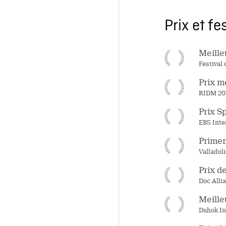
Prix et fe
Meille
Festival
Prix m
RIDM 20
Prix Sp
EBS Inte
Primer
Valladoli
Prix d
Doc Alli
Meille
Duhok In