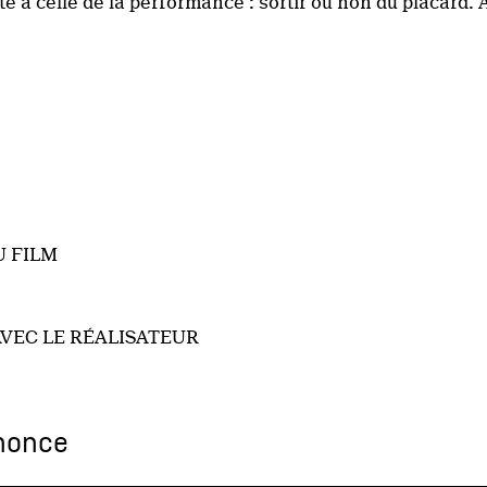
te à celle de la performance : sortir ou non du placard. 
U FILM
VEC LE RÉALISATEUR
nonce