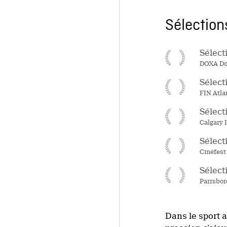
Sélections
Sélecti
DOXA Doc
Sélecti
FIN Atlan
Sélecti
Calgary I
Sélecti
Cinéfest
Sélecti
Parrsboro
Dans le sport 