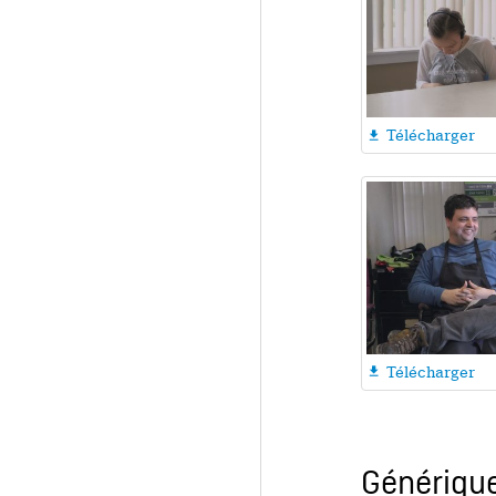
Télécharger

Télécharger

Génériqu