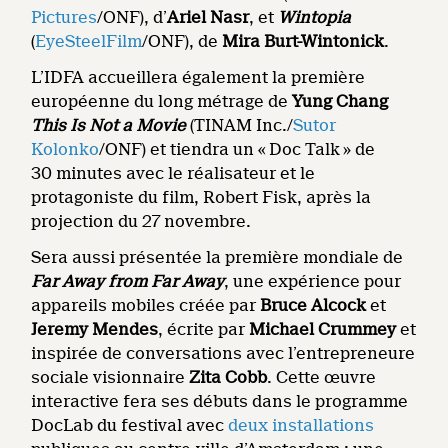
Pictures
/ONF), d’
Ariel Nasr
, et
Wintopia
(
EyeSteelFilm
/ONF), de
Mira Burt-Wintonick
.
L’IDFA accueillera également la première
européenne du long métrage de
Yung Chang
This Is Not a Movie
(TINAM Inc./
Sutor
Kolonko
/ONF) et tiendra un « Doc Talk » de
30 minutes avec le réalisateur et le
protagoniste du film, Robert Fisk, après la
projection du 27 novembre.
Sera aussi présentée la première mondiale de
Far Away from Far Away
,
une expérience pour
appareils mobiles créée par
Bruce Alcock
et
Jeremy Mendes
,
écrite par
Michael Crummey
et
inspirée de conversations avec l’entrepreneure
sociale visionnaire
Zita Cobb
. Cette œuvre
interactive fera ses débuts dans le programme
DocLab du festival avec
deux installations