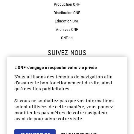
Production ONF
Distribution ONF
Éducation ONF
Archives ONF
ONF.ca
SUIVEZ-NOUS
L’ONF s’engage à respecter votre vie privée
Nous utilisons des témoins de navigation afin
d’assurer le bon fonctionnement du site, ainsi
qu’à des fins publicitaires.
© 2026 Office national du film du Canada
Si vous ne souhaitez pas que vos informations
Site institutionnel
soient utilisées de cette manière, vous pouvez
modifier les paramètres de votre navigateur
Accessibilité
avant de poursuivre votre visite.
Termes et conditions
Politique de confidentialité