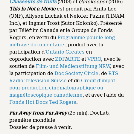
Chasseurs de fruits
(2013) et
Gatekeeper
(2016).
This Is Not a Movie
est produit par Anita Lee
(ONF), Allyson Luchak et Nelofer Pazira (TINAM
Inc.), et Ingmar Trost (Sutor Kolonko). Présenté
par Téléfilm Canada et le Groupe de Fonds
Rogers, en vertu du
Programme pour le long
métrage documentaire
; produit avec la
participation d’
Ontario Creates
en
coproduction avec
ZDF
/
ARTE
et
VPRO
, avec le
soutien de
Film- und Medienstiftung NRW
, avec
la participation de
Doc Society Circle
, de
RTS
Radio Télévision Suisse
et du
Crédit d’impôt
pour production cinématographique ou
magnétoscopique canadienne
, et avec l’aide du
Fonds Hot Docs Ted Rogers
.
Far Away from Far Away
(25 min), DocLab,
première mondiale
Dossier de presse à venir.