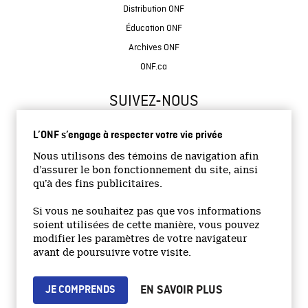
Distribution ONF
Éducation ONF
Archives ONF
ONF.ca
SUIVEZ-NOUS
L’ONF s’engage à respecter votre vie privée
Nous utilisons des témoins de navigation afin
d’assurer le bon fonctionnement du site, ainsi
qu’à des fins publicitaires.
© 2026 Office national du film du Canada
Si vous ne souhaitez pas que vos informations
Site institutionnel
soient utilisées de cette manière, vous pouvez
modifier les paramètres de votre navigateur
Accessibilité
avant de poursuivre votre visite.
Termes et conditions
Politique de confidentialité
EN SAVOIR PLUS
JE COMPRENDS
Emplois