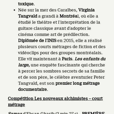
toxique
.
Née sur la mer des Caraïbes,
Virginia
Tangvald
a grandi à
Montréa
l, où elle a
étudié le théâtre et l’interprétation de la
guitare classique avant d’adopter le
cinéma comme art de prédilection.
Diplômée de l’INIS
en 2015, elle a réalisé
plusieurs courts métrages de fiction et des
vidéoclips pour des groupes montréalais.
Elle vit maintenant à
Paris
.
Les enfants du
large,
une enquête fascinante qui cherche
à percer les sombres secrets de sa famille
et de son père, le célèbre aventurier Peter
Tangvald, est son
premier long métrage
documentaire
.
Compétition Les nouveaux alchimistes – court
métrage
Samaa
d’Ehsan Gharib (2 min 27 s) –
PREMIÈRE