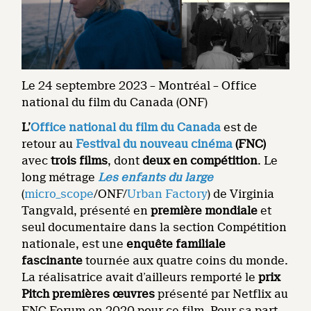
Le 24 septembre 2023 – Montréal – Office
national du film du Canada (ONF)
L’
Office national du film du Canada
est de
retour au
Festival du nouveau cinéma
(FNC)
avec
trois films
, dont
deux en compétition
. Le
long métrage
Les enfants du large
(
micro_scope
/ONF/
Urban Factory
) de Virginia
Tangvald, présenté en
première mondiale
et
seul documentaire dans la section Compétition
nationale, est une
enquête familiale
fascinante
tournée aux quatre coins du monde.
La réalisatrice avait d’ailleurs remporté le
prix
Pitch premières œuvres
présenté par Netflix au
FNC Forum en 2020 pour ce film. Pour sa part,