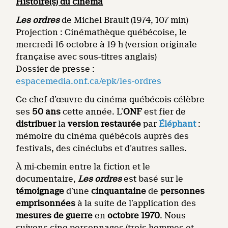
Histoire(s) du cinéma
Les ordres
de Michel Brault (1974, 107 min)
Projection : Cinémathèque québécoise, le
mercredi 16 octobre à 19 h (version originale
française avec sous-titres anglais)
Dossier de presse :
espacemedia.onf.ca/epk/les-ordres
Ce chef-d’œuvre du cinéma québécois célèbre
ses
50 ans
cette année. L’
ONF
est fier de
distribuer
la
version restaurée
par
Éléphant
:
mémoire du cinéma québécois auprès des
festivals, des cinéclubs et d’autres salles.
À mi-chemin entre la fiction et le
documentaire,
Les ordres
est basé sur le
témoignage
d’une
cinquantaine
de
personnes
emprisonnées
à la suite de l’application des
mesures de guerre
en
octobre 1970
. Nous
suivons cinq personnages (trois hommes et