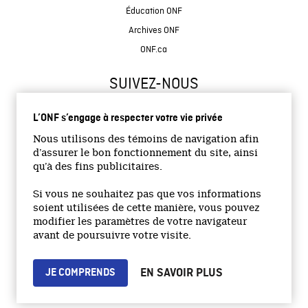
Éducation ONF
Archives ONF
ONF.ca
SUIVEZ-NOUS
L’ONF s’engage à respecter votre vie privée
Nous utilisons des témoins de navigation afin
d’assurer le bon fonctionnement du site, ainsi
qu’à des fins publicitaires.
© 2026 Office national du film du Canada
Si vous ne souhaitez pas que vos informations
Site institutionnel
soient utilisées de cette manière, vous pouvez
modifier les paramètres de votre navigateur
Accessibilité
avant de poursuivre votre visite.
Termes et conditions
Politique de confidentialité
EN SAVOIR PLUS
JE COMPRENDS
Emplois