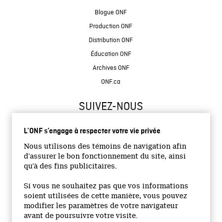
Blogue ONF
Production ONF
Distribution ONF
Éducation ONF
Archives ONF
ONF.ca
SUIVEZ-NOUS
L’ONF s’engage à respecter votre vie privée
Nous utilisons des témoins de navigation afin
d’assurer le bon fonctionnement du site, ainsi
qu’à des fins publicitaires.
© 2026 Office national du film du Canada
Si vous ne souhaitez pas que vos informations
Site institutionnel
soient utilisées de cette manière, vous pouvez
modifier les paramètres de votre navigateur
Accessibilité
avant de poursuivre votre visite.
Termes et conditions