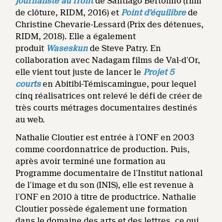
journaliste au front
de Santiago Bertolino (film
de clôture, RIDM, 2016) et
Point d’équilibre
de
Christine Chevarie-Lessard (Prix des détenues,
RIDM, 2018). Elle a également
produit
Waseskun
de Steve Patry. En
collaboration avec Nadagam films de Val-d’Or,
elle vient tout juste de lancer le
Projet 5
courts
en Abitibi-Témiscamingue, pour lequel
cinq réalisatrices ont relevé le défi de créer de
très courts métrages documentaires destinés
au web.
Nathalie Cloutier est entrée à l’ONF en 2003
comme coordonnatrice de production. Puis,
après avoir terminé une formation au
Programme documentaire de l’Institut national
de l’image et du son (INIS), elle est revenue à
l’ONF en 2010 à titre de productrice. Nathalie
Cloutier possède également une formation
dans le domaine des arts et des lettres, ce qui