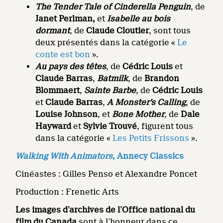
The Tender Tale of Cinderella Penguin
, de
Janet Perlman,
et
Isabelle au bois
dormant
, de
Claude Cloutier
, sont tous
deux présentés dans la catégorie «
Le
conte est bon
».
Au pays des têtes
, de
Cédric Louis
et
Claude Barras
,
Batmilk
, de
Brandon
Blommaert
,
Sainte Barbe
, de
Cédric Louis
et
Claude Barras
,
A Monster’s Calling
, de
Louise Johnson
, et
Bone Mother
, de
Dale
Hayward
et
Sylvie Trouvé
, figurent tous
dans la catégorie «
Les Petits Frissons
».
Walking With Animators
, Annecy Classics
Cinéastes : Gilles Penso et Alexandre Poncet
Production : Frenetic Arts
Les images d’archives de l’Office national du
film du Canada
sont à l’honneur dans ce