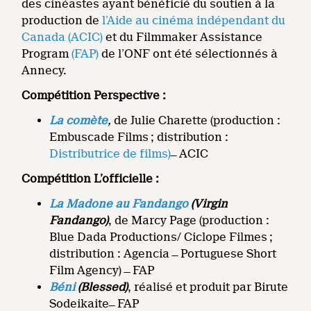
des cinéastes ayant bénéficié du soutien à la
production de
l’Aide au cinéma indépendant du
Canada (ACIC)
et du Filmmaker Assistance
Program
(FAP)
de l’ONF ont été sélectionnés à
Annecy.
Compétition Perspective :
La comète
,
de Julie Charette (production :
Embuscade Films ; distribution :
Distributrice de films)
̶ ACIC
Compétition L’officielle :
La Madone au Fandango
(
Virgin
Fandango
)
, de Marcy Page (production :
Blue Dada Productions/ Ciclope Filmes ;
distribution : Agencia ̶ Portuguese Short
Film Agency) ̶ FAP
Béni
(Blessed)
, réalisé et produit par Birute
Sodeikaite ̶ FAP