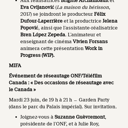
Aux réalisatrices
Brigitte
Archambault
et
Eva
Cvijanović
(
La maison du hérisson
,
2017) se joindront le producteur
Félix
Dufour-Laperrière
et la productrice
Jelena
Popović
, ainsi que l’assistante-réalisatrice
Bren López Zepeda
. L’animateur et
enseignant de cinéma
Vivien Forsans
animera cette présentation
Work in
Progress (WIP).
MIFA
Événement de réseautage ONF/Téléfilm
Canada : « Des occasions de réseautage avec
le Canada »
Mardi 23 juin, de 19 h à 21 h ̶ Garden Party
(dans le parc du Palais impérial). Sur invitation.
Joignez-vous à
Suzanne Guèvremont
,
présidente de l’ONF, et à Julie Roy,