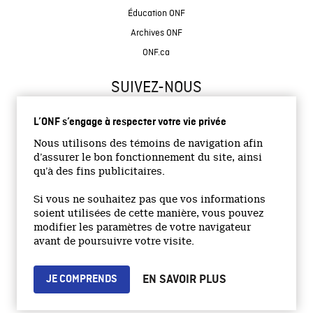
Éducation ONF
Archives ONF
ONF.ca
SUIVEZ-NOUS
L’ONF s’engage à respecter votre vie privée
Nous utilisons des témoins de navigation afin
d’assurer le bon fonctionnement du site, ainsi
qu’à des fins publicitaires.
© 2026 Office national du film du Canada
Si vous ne souhaitez pas que vos informations
Site institutionnel
soient utilisées de cette manière, vous pouvez
modifier les paramètres de votre navigateur
Accessibilité
avant de poursuivre votre visite.
Termes et conditions
Politique de confidentialité
EN SAVOIR PLUS
JE COMPRENDS
Emplois