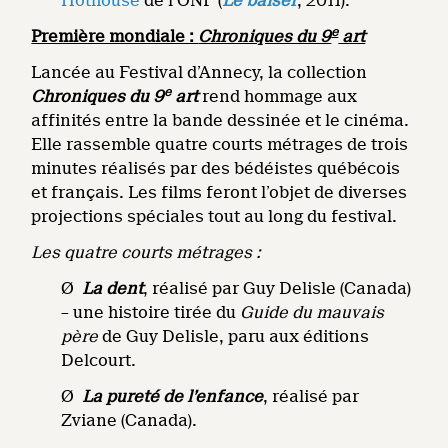
Hothouse
de l’ONF (
Le baiser
, 2011).
e
Première mondiale :
Chroniques du 9
art
Lancée au Festival d’Annecy, la collection
e
Chroniques du 9
art
rend hommage aux
affinités entre la bande dessinée et le cinéma.
Elle rassemble quatre courts métrages de trois
minutes réalisés par des bédéistes québécois
et français. Les films feront l’objet de diverses
projections spéciales tout au long du festival.
Les quatre courts métrages :
Ø
La dent
, réalisé par Guy Delisle (Canada)
– une histoire tirée du
Guide du mauvais
père
de Guy Delisle, paru aux éditions
Delcourt.
Ø
La pureté de l’enfance
, réalisé par
Zviane (Canada).