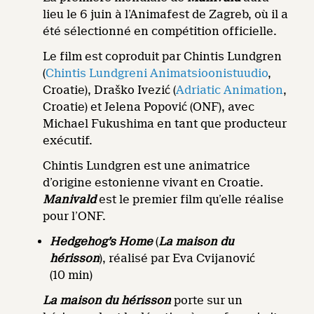
lieu le 6 juin à l’Animafest de Zagreb, où il a
été sélectionné en compétition officielle.
Le film est coproduit par Chintis Lundgren
(
Chintis Lundgreni Animatsioonistuudio
,
Croatie), Draško Ivezić (
Adriatic Animation
,
Croatie) et Jelena Popović (ONF), avec
Michael Fukushima en tant que producteur
exécutif.
Chintis Lundgren est une animatrice
d’origine estonienne vivant en Croatie.
Manivald
est le premier film qu’elle réalise
pour l’ONF.
Hedgehog’s Home
(
La maison du
hérisson
), réalisé par Eva Cvijanović
(10 min)
La maison du hérisson
porte sur un