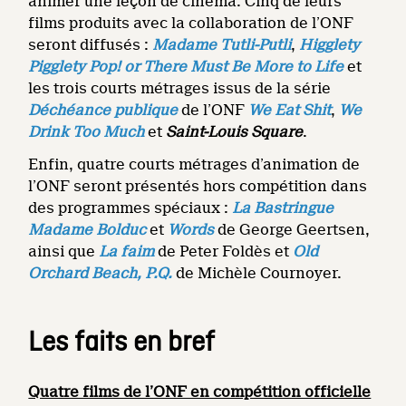
animer une leçon de cinéma. Cinq de leurs
films produits avec la collaboration de l’ONF
seront diffusés :
Madame Tutli-Putli
,
Higglety
Pigglety Pop! or There Must Be More to Life
et
les trois courts métrages issus de la série
Déchéance publique
de l’ONF
We Eat Shit
,
We
Drink Too Much
et
Saint-Louis Square
.
Enfin, quatre courts métrages d’animation de
l’ONF seront présentés hors compétition dans
des programmes spéciaux :
La Bastringue
Madame Bolduc
et
Words
de George Geertsen,
ainsi que
La faim
de Peter Foldès et
Old
Orchard Beach, P.Q.
de Michèle Cournoyer.
Les faits en bref
Quatre films de l’ONF en compétition officielle