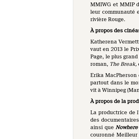
MMIWG et MMIP de 
leur communauté en 
rivière Rouge.
À propos des cinéa
Katherena Vermette 
vaut en 2013 le Pri
Page, le plus grand
roman,
The Break,
Erika MacPherson e
partout dans le mon
vit à Winnipeg (Man
À propos de la prod
La productrice de l
des documentaires,
ainsi que
Nowhere
couronné Meilleur 