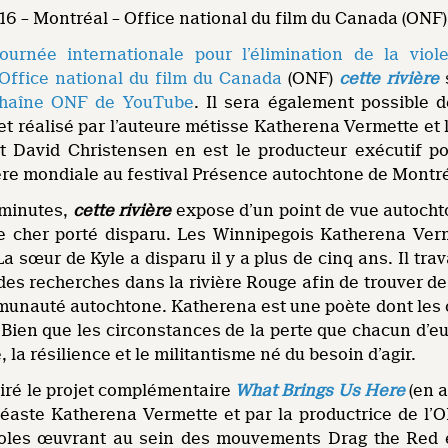
6 – Montréal – Office national du film du Canada (ONF)
Journée internationale pour l’élimination de la vio
Office national du film du Canada
(ONF)
cette rivière
s
haîne ONF de YouTube
. Il sera également possible 
t réalisé par l’auteure métisse Katherena Vermette et 
et David Christensen en est le producteur exécutif p
e mondiale au festival Présence autochtone de Montréal
 minutes,
cette rivière
expose d’un point de vue autocht
re cher porté disparu. Les Winnipegois Katherena Ver
 sœur de Kyle a disparu il y a plus de cinq ans. Il tra
des recherches dans la rivière Rouge afin de trouver d
munauté autochtone. Katherena est une poète dont les œ
 Bien que les circonstances de la perte que chacun d’e
é, la résilience et le militantisme né du besoin d’agir.
piré le projet complémentaire
What Brings Us Here
(en a
inéaste Katherena Vermette et par la productrice de l’
voles œuvrant au sein des mouvements Drag the Red et