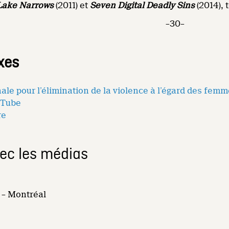
Lake Narrows
(2011) et
Seven Digital Deadly Sins
(2014),
–30–
xes
ale pour l’élimination de la violence à l’égard des fem
uTube
re
vec les médias
 – Montréal