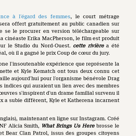
lence à l’égard des femmes
, le court métrage
era offert gratuitement au public canadien sur
de se le procurer en version téléchargeable sur
la cinéaste Erika MacPherson, le film est produit
our le Studio du Nord-Ouest.
cette rivière
a été
, où il a gagné le prix Coup de cœur du jury.
one l’insoutenable expérience que représente la
mette et Kyle Kematch ont tous deux connu cet
vaille aujourd’hui pour l’organisme bénévole Drag
es indices qui auraient un lien avec des membres
uvres s’inspirent d’un drame familial survenu il
ux a subie diffèrent, Kyle et Katherena incarnent
nglais), maintenant en ligne sur Instagram. Créé
ONF Alicia Smith,
What Brings Us Here
brosse le
 Bear Clan Patrol, issus des groupes citoyens