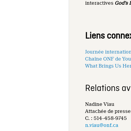
interactives
God’s 
Liens conne
Journée internation
Chaîne ONF de Yo
What Brings Us He
Relations a
Nadine Viau
Attachée de presse
C. : 514-458-9745
n.viau@onf.ca