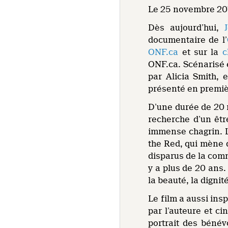
Le 25 novembre 201
Dès aujourd’hui,
documentaire de l’
ONF.ca
et sur la
c
ONF.ca. Scénarisé e
par Alicia Smith, 
présenté en premièr
D’une durée de 20
recherche d’un êt
immense chagrin. La
the Red, qui mène 
disparus de la com
y a plus de 20 ans.
la beauté, la dignit
Le film a aussi ins
par l’auteure et c
portrait des béné