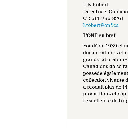
Lily Robert
Directrice, Commun
C. : 514-296-8261
l.robert@onf.ca
L’ONF en bref
Fondé en 1939 et un
documentaires et de
grands laboratoire
Canadiens de se rac
possède également 
collection vivante 
a produit plus de 
productions et cop
l’excellence de l’o