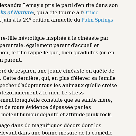
lexandra Lemay a pris le parti d’en rire dans son
ks of Nurture
), qui a été tourné à l’
Office
e
 juin à la 24
édition annuelle du
Palm Springs
e-fille névrotique inspirée à la cinéaste par
parentale, également parent d’accueil et
on, le film rappelle que, bien qu’adultes (ou en
un parent.
ré de respirer, une jeune cinéaste en quête de
. Cette dernière, qui, en plus d’élever sa famille
mpêcher d’adopter tous les animaux qu’elle croise
catégoriquement à le nier. Le stress
ement lorsqu’elle constate que sa sainte mère,
est de toute évidence dépassée par les
 mêlent humour déjanté et attitude punk rock.
mage dans de magnifiques décors dont les
 Relevant dans une bonne mesure de la comédie