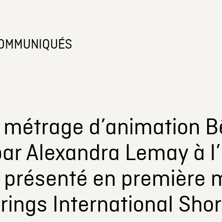
OMMUNIQUÉS
 métrage d’animation Bê
par Alexandra Lemay à l’
t présenté en première m
ings International Shor