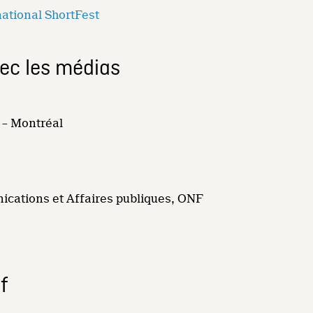
national ShortFest
vec les médias
 – Montréal
ications et Affaires publiques, ONF
f