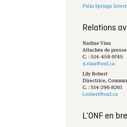
Palm Springs Inter
Relations a
Nadine Viau
Attachée de presse
C. : 514-458-9745
n.viau@onf.ca
Lily Robert
Directrice, Commun
C. : 514-296-8261
l.robert@onf.ca
L’ONF en bre