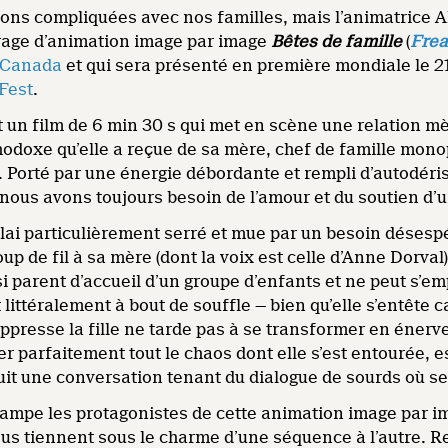
ions compliquées avec nos familles, mais l’animatrice A
rage d’animation image par image
Bêtes de famille
(
Frea
u Canada
et qui sera présenté en première mondiale le 21
tFest
.
t un film de 6 min 30 s qui met en scène une relation mèr
hodoxe qu’elle a reçue de sa mère, chef de famille mono
 Porté par une énergie débordante et rempli d’autodérisi
, nous avons toujours besoin de l’amour et du soutien d’
lai particulièrement serré et mue par un besoin désespé
p de fil à sa mère (dont la voix est celle d’Anne Dorval)
si parent d’accueil d’un groupe d’enfants et ne peut s’e
 littéralement à bout de souffle — bien qu’elle s’entête 
ppresse la fille ne tarde pas à se transformer en énerv
er parfaitement tout le chaos dont elle s’est entourée, 
it une conversation tenant du dialogue de sourds où se
mpe les protagonistes de cette animation image par i
nous tiennent sous le charme d’une séquence à l’autre.