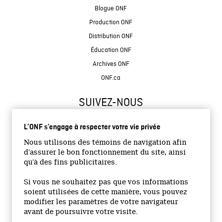
Blogue ONF
Production ONF
Distribution ONF
Éducation ONF
Archives ONF
ONF.ca
SUIVEZ-NOUS
L’ONF s’engage à respecter votre vie privée
Nous utilisons des témoins de navigation afin
d’assurer le bon fonctionnement du site, ainsi
qu’à des fins publicitaires.
© 2026 Office national du film du Canada
Si vous ne souhaitez pas que vos informations
Site institutionnel
soient utilisées de cette manière, vous pouvez
modifier les paramètres de votre navigateur
Accessibilité
avant de poursuivre votre visite.
Termes et conditions