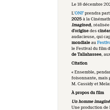
Le 18 décembre 202
L’
ONF
prendra part
2025
à la Cinémat
Imagined
), réalisé
d’origine
des
cinéa
audacieuse, qui ca
mondiale
au
Festiv
le Festival du fil
de Tallahassee
, au
Citation
« Ensemble, pendant
foisonnante, mais 
M. Cassidy et Mela
À propos du film
Un homme imagin
Une production de