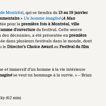
 de Montréal
, qui se tiendra du
13 au 19 janvier
cumentaire
»
Un homme imaginé
(
A Man
ntée pour la
première fois à Montréal
,
ville
ramme d’ouverture
du festival. Cette œuvre
s des décennies, a été présentée en
première
née dans plusieurs festivals dans le monde, dont
u le
Director’s Choice Award
au
Festival du film
me et immersif d’un homme à la vie intérieure
maginé
se veut un hommage à la survie. » — Brian
zky (62 min)