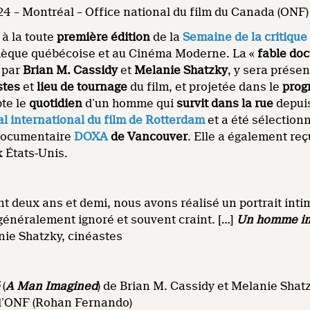
4 – Montréal – Office national du film du Canada (ONF)
 à la toute
première édition
de la
Semaine de la critique
hèque québécoise et au Cinéma Moderne. La «
fable do
e par
Brian M. Cassidy
et
Melanie Shatzky
, y sera prése
stes
et
lieu de tournage
du film, et projetée dans le
prog
pte le
quotidien
d’un homme qui
survit dans la rue
depui
al international du film de Rotterdam
et a été sélection
m documentaire
DOXA
de Vancouver
. Elle a également reç
x États-Unis.
 deux ans et demi, nous avons réalisé un portrait inti
généralement ignoré et souvent craint. […]
Un homme i
nie Shatzky, cinéastes
é
(
A Man Imagined
) de Brian M. Cassidy et Melanie Shat
 l’ONF (Rohan Fernando)