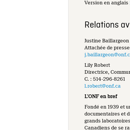
Version en anglais
Relations a
Justine Baillargeon
Attachée de presse
j.baillargeon@onf.
Lily Robert
Directrice, Commun
C. : 514-296-8261
l.robert@onf.ca
L’ONF en bref
Fondé en 1939 et un
documentaires et de
grands laboratoire
Canadiens de se rac