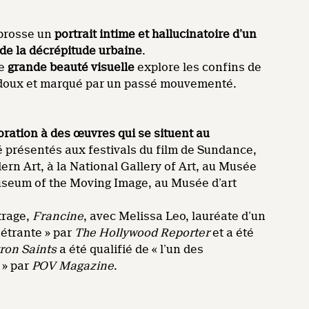
brosse un
portrait intime et hallucinatoire d’un
 de la décrépitude urbaine
.
ne
grande beauté visuelle
explore les confins de
 doux et marqué par un passé mouvementé.
oration à des œuvres qui se situent au
té présentés aux festivals du film de Sundance,
rn Art, à la National Gallery of Art, au Musée
 Museum of the Moving Image, au Musée d’art
trage,
Francine
, avec Melissa Leo, lauréate d’un
nétrante » par
The Hollywood Reporter
et a été
ron Saints
a été qualifié de « l’un des
 » par
POV Magazine
.