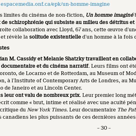
:
espacemedia.onf.ca/epk/un-homme-imagine
 limites du cinéma de non-fiction,
Un homme imaginé
de schizophrénie qui subsiste au milieu des détritus et
roite collaboration avec Lloyd, 67 ans, cette œuvre d’u
 et révèle la
solitude existentielle
d’un homme à la fois
stes
rian M. Cassidy et Melanie Shatzky travaillent en collab
 documentaire et du cinéma narratif
. Leurs films ont é
Toronto, de Locarno et de Rotterdam, au Museum of Mode
tion, à l’Institute of Contemporary Arts de Londres, au
 de Janeiro et au Lincoln Center.
s leur ont valu de nombreux prix
. Leur premier long mé
écrit comme « brut, intime et réalisé avec une acuité pé
 critique du
New York Times
. Leur documentaire
The Pat
 canadiens les plus puissants de ces dernières années
– 30 –