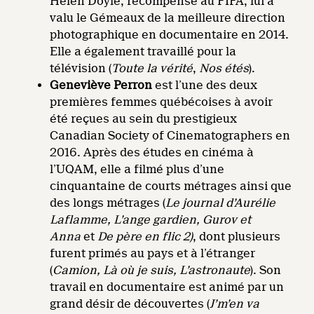
Helen Doyle, récompensé au FIFA, lui a
valu le Gémeaux de la meilleure direction
photographique en documentaire en 2014.
Elle a également travaillé pour la
télévision (
Toute la vérité
,
Nos étés
).
Geneviève Perron
est l’une des deux
premières femmes québécoises à avoir
été reçues au sein du prestigieux
Canadian Society of Cinematographers en
2016. Après des études en cinéma à
l’UQAM, elle a filmé plus d’une
cinquantaine de courts métrages ainsi que
des longs métrages (
Le journal d’Aurélie
Laflamme, L’ange gardien, Gurov et
Anna
et
De père en flic 2)
, dont plusieurs
furent primés au pays et à l’étranger
(
Camion, Là où je suis, L’astronaute
). Son
travail en documentaire est animé par un
grand désir de découvertes (
J’m’en va