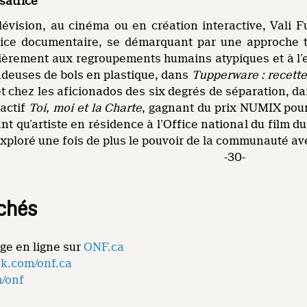
isatrice
élévision, au cinéma ou en création interactive, Vali 
rice documentaire, se démarquant par une approche t
lièrement aux regroupements humains atypiques et à l’
ndeuses de bols en plastique, dans
Tupperware : recette
et chez les aficionados des six degrés de séparation, d
actif
Toi, moi et la Charte
, gagnant du prix NUMIX pour
ant qu’artiste en résidence à l’Office national du film 
 exploré une fois de plus le pouvoir de la communauté av
-30-
chés
ge en ligne sur
ONF.ca
k.com/onf.ca
m/onf