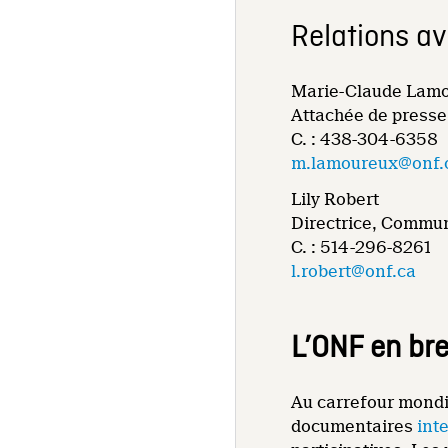
Relations a
Marie-Claude Lam
Attachée de presse
C. : 438-304-6358
m.lamoureux@onf.
Lily Robert
Directrice, Commun
C. : 514-296-8261
l.robert@onf.ca
L’ONF en bre
Au carrefour mondi
documentaires
int