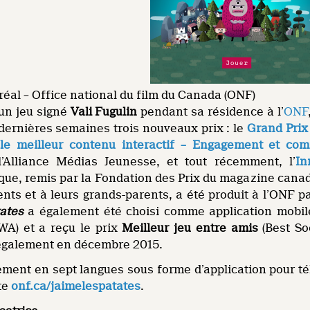
réal – Office national du film du Canada (ONF)
 un jeu signé
Vali Fugulin
pendant sa résidence à l’
ONF
dernières semaines trois nouveaux prix : le
Grand Pri
 le meilleur contenu interactif – Engagement et co
’Alliance Médias Jeunesse, et tout récemment, l’
In
ue, remis par la Fondation des Prix du magazine canadi
rents et à leurs grands-parents, a été produit à l’ONF
tates
a également été choisi comme application mobil
WA) et a reçu le prix
Meilleur jeu entre amis
(Best S
également en décembre 2015.
itement en sept langues sous forme d’application pour t
ite
onf.ca/jaimelespatates
.