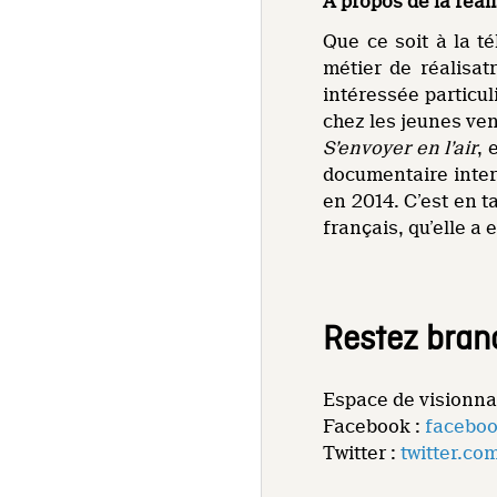
À propos de la réal
Que ce soit à la t
métier de réalisat
intéressée particu
chez les jeunes ve
S’envoyer en l’air
, 
documentaire inter
en 2014. C’est en t
français, qu’elle a
Restez bran
Espace de visionna
Facebook :
faceboo
Twitter :
twitter.co