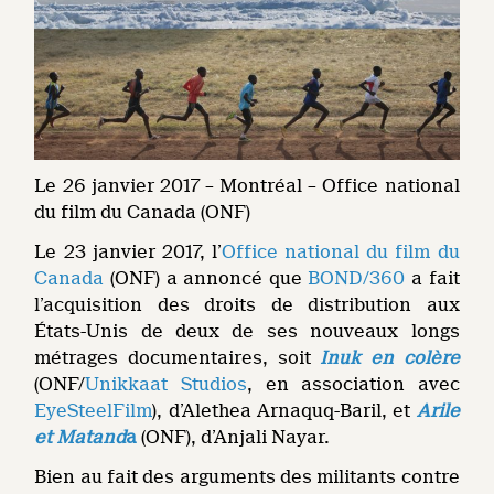
Le 26 janvier 2017 – Montréal – Office national
du film du Canada (ONF)
Le 23 janvier 2017, l’
Office national du film du
Canada
(ONF) a annoncé que
BOND/360
a fait
l’acquisition des droits de distribution aux
États-Unis de deux de ses nouveaux longs
métrages documentaires, soit
Inuk en colère
(ONF/
Unikkaat Studios
, en association avec
EyeSteelFilm
), d’Alethea Arnaquq-Baril, et
Arile
et Matand
a
(ONF), d’Anjali Nayar.
Bien au fait des arguments des militants contre