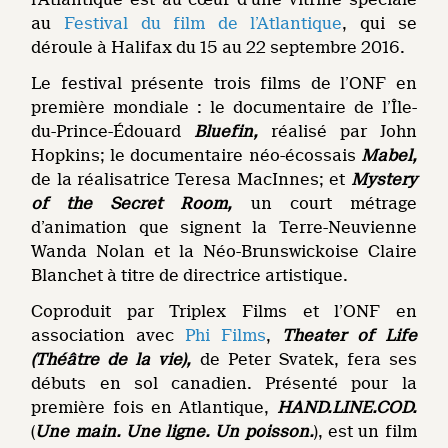
au
Festival du film de l’Atlantique
, qui se
déroule à Halifax du 15 au 22 septembre 2016.
Le festival présente trois films de l’ONF en
première mondiale : le documentaire de l’Île-
du-Prince-Édouard
Bluefin,
réalisé par John
Hopkins; le documentaire néo-écossais
Mabel,
de la réalisatrice Teresa MacInnes; et
Mystery
of the Secret Room,
un court métrage
d’animation que signent la Terre-Neuvienne
Wanda Nolan et la Néo-Brunswickoise Claire
Blanchet à titre de directrice artistique.
Coproduit par Triplex Films et l’ONF en
association avec
Phi Films
,
Theater of Life
(Théâtre de la vie),
de Peter Svatek, fera ses
débuts en sol canadien. Présenté pour la
première fois en Atlantique,
HAND.
LINE.COD.
(
Une main. Une ligne. Un poisson.
), est un film