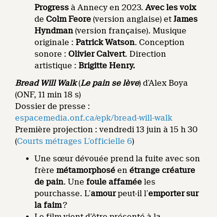
Progress
à Annecy en 2023.
Avec les voix
de
Colm Feore
(version anglaise) et
James
Hyndman
(version française). Musique
originale :
Patrick Watson
. Conception
sonore :
Olivier Calvert
. Direction
artistique :
Brigitte Henry.
Bread Will Walk
(
Le pain se lève
) d’Alex Boya
(ONF, 11 min 18 s)
Dossier de presse :
espacemedia.onf.ca/epk/bread-will-walk
Première projection : vendredi 13 juin à 15 h 30
(
Courts métrages L’officielle 6
)
Une sœur dévouée prend la fuite avec son
frère
métamorphosé
en
étrange créature
de pain
. Une
foule affamée
les
pourchasse. L’
amour
peut-il l’
emporter sur
la faim
?
Le film vient d’être présenté à la