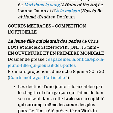
de
L’art dans le sang
(
Affairs of the Art
) de
Joanna Quinn et d’
À la maison
(
How to Be
at Home
) d’Andrea Dorfman
COURTS MÉTRAGES – COMPÉTITION
L’OFFICIELLE
La jeune fille qui pleurait des perles
de Chris
Lavis et Maciek Szczerbowski (ONF, 16 min) –
EN OUVERTURE ET EN PREMIÈRE MONDIALE
Dossier de presse :
espacemedia.onf.ca/epk/la-
jeune-fille-qui-pleurait-des-perles
Première projection : dimanche 8 juin à 20 h 30
(
Courts métrages L’officielle 1
)
Les destins d’une jeune fille accablée par
le chagrin et d’un garçon qui l’aime de loin
se croisent dans cette
fable sur la cupidité
qui corrompt même les cœurs les plus
purs
. Le film a été présenté en
Work in