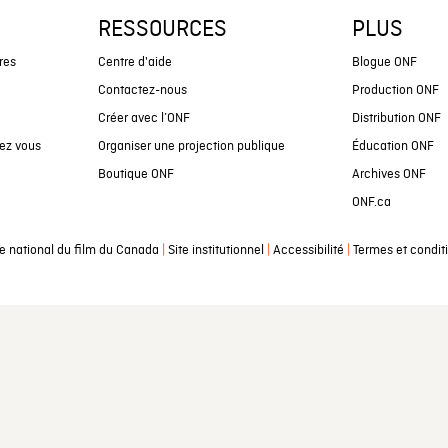
RESSOURCES
PLUS
res
Centre d'aide
Blogue ONF
Contactez-nous
Production ONF
Créer avec l’ONF
Distribution ONF
ez vous
Organiser une projection publique
Éducation ONF
Boutique ONF
Archives ONF
ONF.ca
|
|
|
e national du film du Canada
Site institutionnel
Accessibilité
Termes et condit