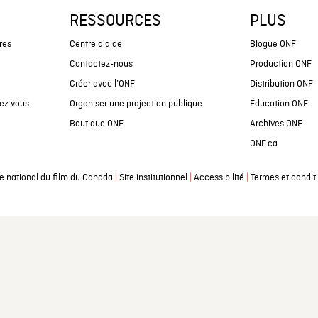
RESSOURCES
PLUS
res
Centre d'aide
Blogue ONF
Contactez-nous
Production ONF
Créer avec l’ONF
Distribution ONF
ez vous
Organiser une projection publique
Éducation ONF
Boutique ONF
Archives ONF
ONF.ca
|
|
|
e national du film du Canada
Site institutionnel
Accessibilité
Termes et condit