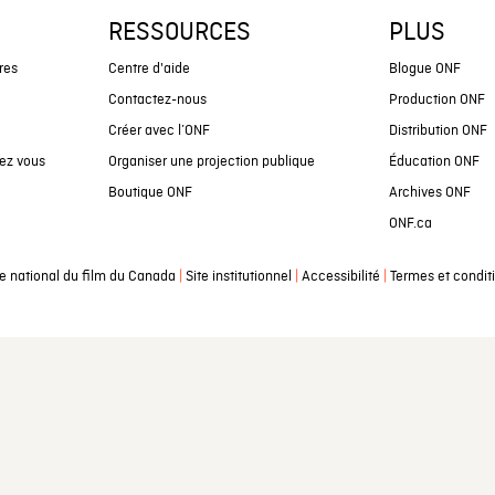
RESSOURCES
PLUS
res
Centre d'aide
Blogue ONF
Contactez-nous
Production ONF
Créer avec l’ONF
Distribution ONF
ez vous
Organiser une projection publique
Éducation ONF
Boutique ONF
Archives ONF
ONF.ca
|
|
|
e national du film du Canada
Site institutionnel
Accessibilité
Termes et condit