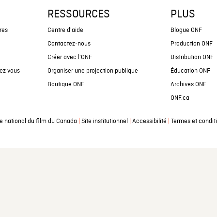
RESSOURCES
PLUS
res
Centre d'aide
Blogue ONF
Contactez-nous
Production ONF
Créer avec l’ONF
Distribution ONF
ez vous
Organiser une projection publique
Éducation ONF
Boutique ONF
Archives ONF
ONF.ca
|
|
|
e national du film du Canada
Site institutionnel
Accessibilité
Termes et condit