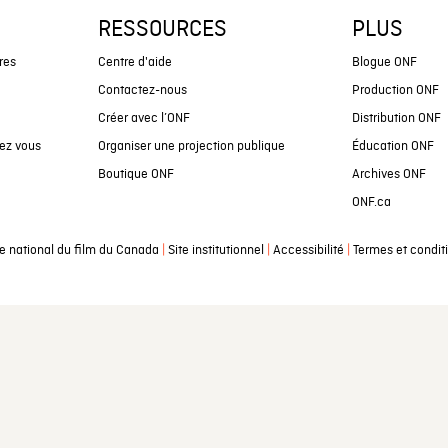
RESSOURCES
PLUS
res
Centre d'aide
Blogue ONF
Contactez-nous
Production ONF
Créer avec l’ONF
Distribution ONF
ez vous
Organiser une projection publique
Éducation ONF
Boutique ONF
Archives ONF
ONF.ca
|
|
|
e national du film du Canada
Site institutionnel
Accessibilité
Termes et condit