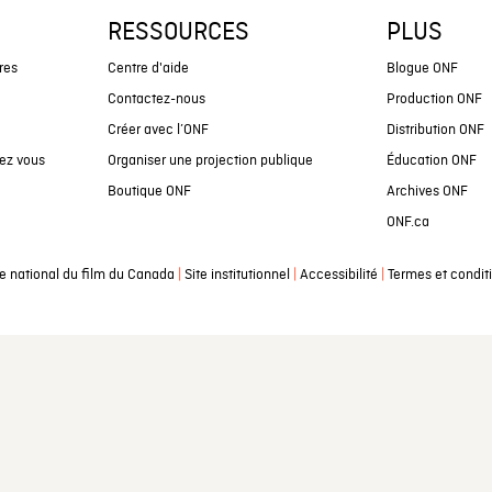
RESSOURCES
PLUS
res
Centre d'aide
Blogue ONF
Contactez-nous
Production ONF
Créer avec l’ONF
Distribution ONF
ez vous
Organiser une projection publique
Éducation ONF
Boutique ONF
Archives ONF
ONF.ca
|
|
|
e national du film du Canada
Site institutionnel
Accessibilité
Termes et condit