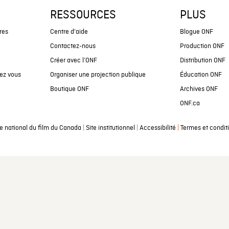
RESSOURCES
PLUS
res
Centre d'aide
Blogue ONF
Contactez-nous
Production ONF
Créer avec l’ONF
Distribution ONF
ez vous
Organiser une projection publique
Éducation ONF
Boutique ONF
Archives ONF
ONF.ca
|
|
|
e national du film du Canada
Site institutionnel
Accessibilité
Termes et condit