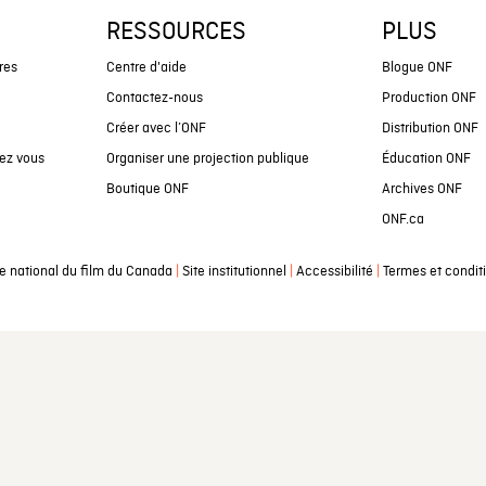
RESSOURCES
PLUS
res
Centre d'aide
Blogue ONF
Contactez-nous
Production ONF
Créer avec l’ONF
Distribution ONF
ez vous
Organiser une projection publique
Éducation ONF
Boutique ONF
Archives ONF
ONF.ca
|
|
|
e national du film du Canada
Site institutionnel
Accessibilité
Termes et condit